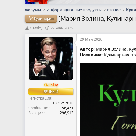
Форумы
Информационные продукты
Разное
Кул
[Мария Золина, Кулинарна
Кулинария
А
Д
Gatsby
29 Май 2026
в
а
т
т
29 Май 2026
о
а
Автор:
Мария Золина, Кул
р
н
Название:
Кулинарная при
т
а
е
ч
м
а
ы
л
а
Gatsby
ВЕЧНЫЙ
Регистрация
10 Окт 2018
Сообщения
56,471
Реакции
296,913