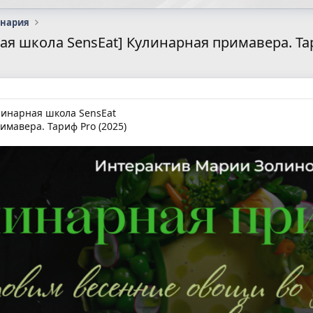
инария
я школа SensEat] Кулинарная примавера. Тар
инарная школа SensEat
мавера. Тариф Pro (2025)