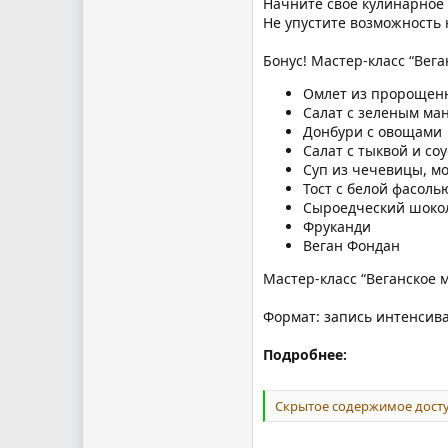
Начните своё кулинарное
Не упустите возможность 
Бонус! Мастер-класс “Вега
Омлет из пророщенн
Салат с зеленым ма
Донбури с овощами
Салат с тыквой и со
Суп из чечевицы, мо
Тост с белой фасоль
Сыроедческий шоко
Фруканди
Веган Фондан
Мастер-класс “Веганское 
Формат: запись интенсив
Подробнее:
Скрытое содержимое досту