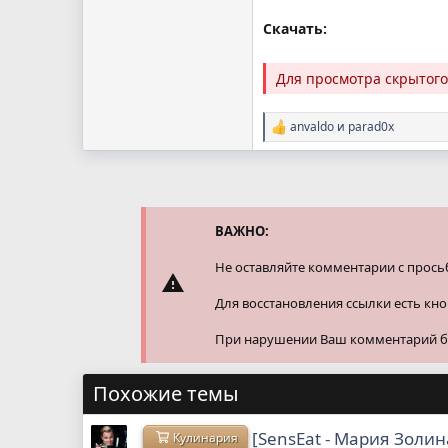
Скачать:
Для просмотра скрытог
anvaldo
и
parad0x
Р
е
а
к
ц
и
и
ВАЖНО:
:
Не оставляйте комментарии с прось
Для восстановления ссылки есть кн
При нарушении Ваш комментарий буд
Похожие темы
[SensЕat - Мария Золи
Кулинария