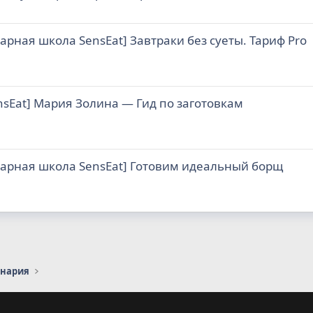
арная школа SensЕat] Завтраки без суеты. Тариф Pro
sЕat] Мария Золина ― Гид по заготовкам
нарная школа SensЕat] Готовим идеальный борщ
инария