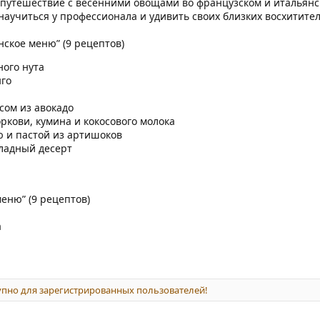
 путешествие с весенними овощами во французском и итальянс
научиться у профессионала и удивить своих близких восхитит
нское меню” (9 рецептов)
ого нута
нго
усом из авокадо
ркови, кумина и кокосового молока
ю и пастой из артишоков
ладный десерт
меню” (9 рецептов)
а
пно для зарегистрированных пользователей!