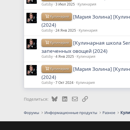
Gatsby
3 Июл 2025
Кулинария
[Мария Золина] [Кулин
Кулинария
(2024)
Gatsby
24 Янв 2025
Кулинария
[Кулинарная школа Sen
Кулинария
запеченных овощей (2024)
Gatsby
4 Янв 2025
Кулинария
[Мария Золина] [Кули
Кулинария
(2024)
Gatsby
7 Окт 2024
Кулинария
Bluesky
LinkedIn
Электронная почта
Ссылка
Поделиться:
Форумы
Информационные продукты
Разное
Кул