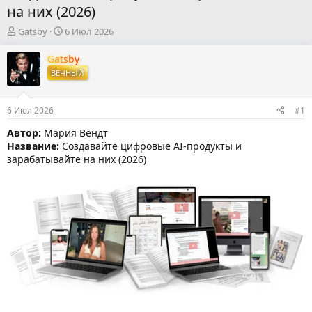
на них (2026)
А
Д
Gatsby
6 Июл 2026
в
а
т
т
Gatsby
о
а
ВЕЧНЫЙ
р
н
т
а
е
ч
6 Июл 2026
#1
м
а
ы
л
Автор:
Мария Вендт
а
Название:
Cоздавайте цифровые AI-продукты и
зарабатывайте на них (2026)