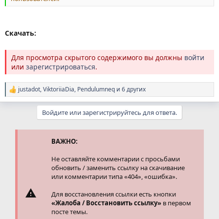
Скачать:
Для просмотра скрытого содержимого вы должны
войти
или
зарегистрироваться
.
justadot
,
ViktoriiaDia
,
Pendulumneq
и 6 других
Р
е
а
Войдите или зарегистрируйтесь для ответа.
к
ц
и
и
ВАЖНО:
:
Не оставляйте комментарии с просьбами
обновить / заменить ссылку на скачивание
или комментарии типа «404», «ошибка».
Для восстановления ссылки есть кнопки
«Жалоба / Восстановить ссылку»
в первом
посте темы.