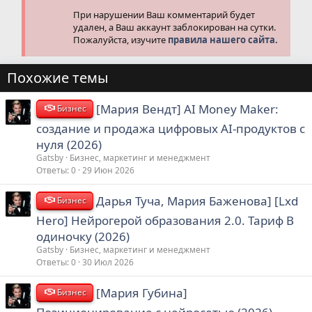
При нарушении Ваш комментарий будет
удален, а Ваш аккаунт заблокирован на сутки.
Пожалуйста, изучите
правила нашего сайта.
Похожие темы
[Мария Вендт] AI Money Maker:
Бизнес
создание и продажа цифровых AI-продуктов с
нуля (2026)
Gatsby
Бизнес, маркетинг и менеджмент
Ответы
0
29 Июн 2026
Дарья Туча, Мария Баженова] [Lxd
Бизнес
Hero] Нейрогерой образования 2.0. Тариф В
одиночку (2026)
Gatsby
Бизнес, маркетинг и менеджмент
Ответы
0
30 Июл 2026
[Мария Губина]
Бизнес