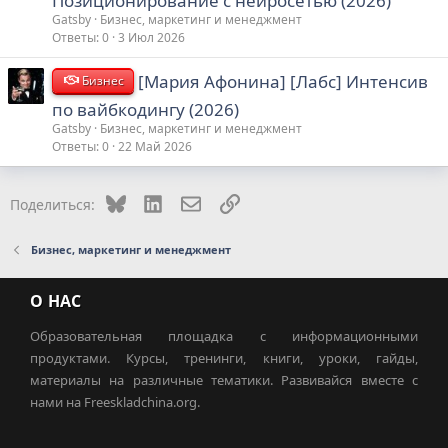
Позиционирование с нейросетью (2026)
Gatsby
Бизнес, маркетинг и менеджмент
Ответы
0
3 Июл 2026
[Мария Афонина] [Лабс] Интенсив
Бизнес
по вайбкодингу (2026)
Gatsby
Бизнес, маркетинг и менеджмент
Ответы
0
22 Май 2026
Bluesky
LinkedIn
Электронная почта
Ссылка
Поделиться:
Бизнес, маркетинг и менеджмент
О НАС
Образовательная площадка с информационными
продуктами. Курсы, тренинги, книги, уроки, гайды,
материалы на различные тематики. Развивайся вместе с
нами на Freeskladchina.org.