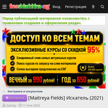
Вход
Регистрация
Перед публикацией материалов ознакомьтесь с
правилами создания и оформления раздач.
Эзотерика и оккультизм
[Maitreya Fields] Искатель (2021)
Эзотерика
А
Д
Gatsby
11 Ноя 2022