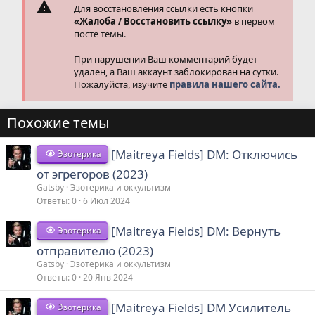
Для восстановления ссылки есть кнопки
«Жалоба / Восстановить ссылку»
в первом
посте темы.
При нарушении Ваш комментарий будет
удален, а Ваш аккаунт заблокирован на сутки.
Пожалуйста, изучите
правила нашего сайта.
Похожие темы
[Maitreya Fields] DM: Отключись
Эзотерика
от эгрегоров (2023)
Gatsby
Эзотерика и оккультизм
Ответы
0
6 Июл 2024
[Maitreya Fields] DM: Вернуть
Эзотерика
отправителю (2023)
Gatsby
Эзотерика и оккультизм
Ответы
0
20 Янв 2024
[Maitreya Fields] DM Усилитель
Эзотерика