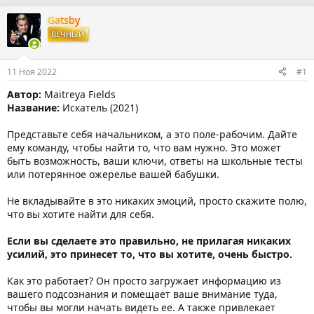
в
а
т
т
Gatsby
о
а
ВЕЧНЫЙ
р
н
т
а
е
ч
11 Ноя 2022
#1
м
а
ы
л
Автор:
Maitreya Fields
а
Название:
Искатель (2021)
Представьте себя начальником, а это поле-рабочим. Дайте
ему команду, чтобы найти то, что вам нужно. Это может
быть возможность, ваши ключи, ответы на школьные тесты
или потерянное ожерелье вашей бабушки.
Не вкладывайте в это никаких эмоций, просто скажите полю,
что вы хотите найти для себя.
Если вы сделаете это правильно, не прилагая никаких
усилий, это принесет то, что вы хотите, очень быстро.
Как это работает? Он просто загружает информацию из
вашего подсознания и помещает ваше внимание туда,
чтобы вы могли начать видеть ее. А также привлекает