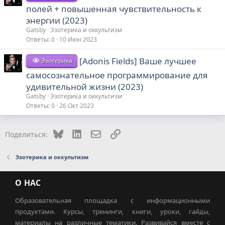
полей + повышенная чувствительность к
энергии (2023)
Gatsby
Эзотерика и оккультизм
Ответы
0
10 Июн 2023
[Adonis Fields] Ваше лучшее
Эзотерика
самосознательное программирование для
удивительной жизни (2023)
Gatsby
Эзотерика и оккультизм
Ответы
0
26 Окт 2023
Bluesky
LinkedIn
Электронная почта
Ссылка
Поделиться:
Эзотерика и оккультизм
О НАС
Образовательная площадка с информационными
продуктами. Курсы, тренинги, книги, уроки, гайды,
материалы на различные тематики. Развивайся вместе с