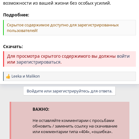
возможности из вашей жизни без особых усилий.
Подробнее:
Скрытое содержимое доступно для зарегистрированных
пользователей!
Скачать:
Для просмотра скрытого содержимого вы должны
войти
или
зарегистрироваться
.
Leeka
и
Malikon
Р
е
а
Войдите или зарегистрируйтесь для ответа.
к
ц
и
и
ВАЖНО:
:
Не оставляйте комментарии с просьбами
обновить / заменить ссылку на скачивание
или комментарии типа «404», «ошибка».