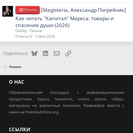
[Magisteria, Александр Погребняк]
Разное
Как читать "Капитал" Маркса: товары и
спасение души (2026)
Gatsby
Разное
Ответы
0
7 Июл 2026
Bluesky
LinkedIn
Электронная почта
Ссылка
Поделиться:
Разное
О НАС
Образовательная площадка с информационными
продуктами. Курсы, тренинги, книги, уроки, гайды,
материалы на различные тематики. Развивайся вместе с
нами на Freeskladchina.org.
ССЫЛКИ