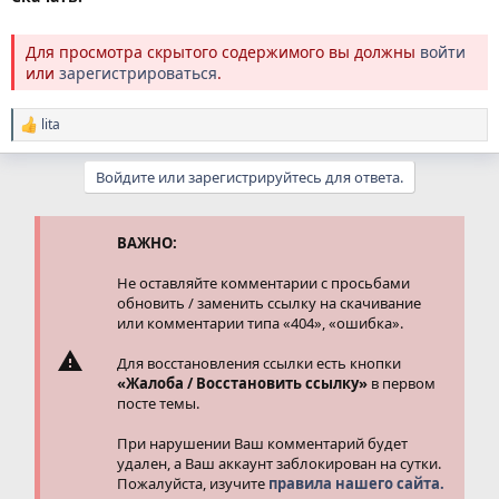
Для просмотра скрытого содержимого вы должны
войти
или
зарегистрироваться
.
lita
Р
е
а
Войдите или зарегистрируйтесь для ответа.
к
ц
и
и
ВАЖНО:
:
Не оставляйте комментарии с просьбами
обновить / заменить ссылку на скачивание
или комментарии типа «404», «ошибка».
Для восстановления ссылки есть кнопки
«Жалоба / Восстановить ссылку»
в первом
посте темы.
При нарушении Ваш комментарий будет
удален, а Ваш аккаунт заблокирован на сутки.
Пожалуйста, изучите
правила нашего сайта.