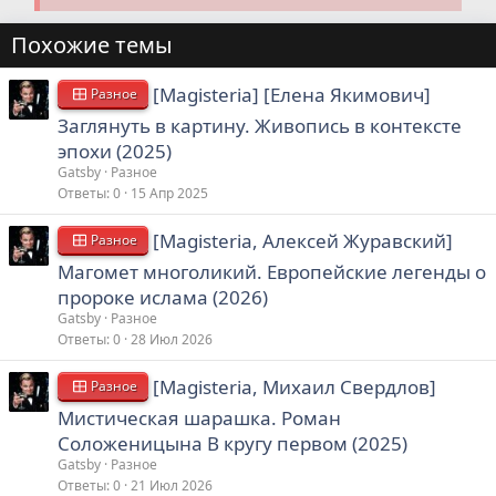
Похожие темы
[Magisteria] [Елена Якимович]
Разное
Заглянуть в картину. Живопись в контексте
эпохи (2025)
Gatsby
Разное
Ответы
0
15 Апр 2025
[Magisteria, Алексей Журавский]
Разное
Магомет многоликий. Европейские легенды о
пророке ислама (2026)
Gatsby
Разное
Ответы
0
28 Июл 2026
[Magisteria, Михаил Свердлов]
Разное
Мистическая шарашка. Роман
Соложеницына В кругу первом (2025)
Gatsby
Разное
Ответы
0
21 Июл 2026