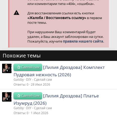
или комментарии типа «404», «ошибка».
Для восстановления ссылки есть кнопки
«Жалоба / Восстановить ссылку»
в первом
посте темы.
При нарушении Ваш комментарий будет
удален, а Ваш аккаунт заблокирован на сутки.
Пожалуйста, изучите
правила нашего сайта.
Похожие темы
[Лилия Дроздова] Комплект
Сделай сам
Пудровая нежность (2026)
Gatsby
DIY - Сделай сам
Ответы
0
28 Июл 2026
[Лилия Дроздова] Платье
Сделай сам
Изумруд (2026)
Gatsby
DIY - Сделай сам
Ответы
0
1 Июл 2026