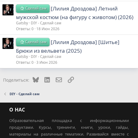
[Лилия Дроздова] Летний
Сделай сам
мужской костюм (на фигуру c животом) (2026)
Gatsby
DIY - Сделай сам
Ответы
0
18 Июн 2026
[Лилия Дроздова] [Шитье]
Сделай сам
Брюки из вельвета (2025)
Gatsby
DIY - Сделай сам
Ответы
0
3 Июн 2026
Bluesky
LinkedIn
Электронная почта
Ссылка
Поделиться:
DIY - Сделай сам
О НАС
Образовательная площадка с информационными
продуктами. Курсы, тренинги, книги, уроки, гайды,
материалы на различные тематики. Развивайся вместе с