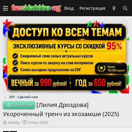
Вход
Регистрация
DIY - Сделай сам
[Лилия Дроздова]
Сделай сам
Укороченный тренч из экозамши (2025)
А
Д
Gatsby
3 Июн 2026
в
а