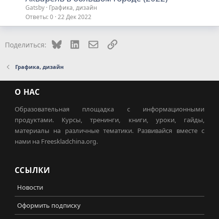
Gatsby
Графика, дизайн
Ответы
0
22 Дек 2022
Bluesky
LinkedIn
Электронная почта
Ссылка
Поделиться:
Графика, дизайн
О НАС
Образовательная площадка с информационными
продуктами. Курсы, тренинги, книги, уроки, гайды,
материалы на различные тематики. Развивайся вместе с
нами на Freeskladchina.org.
ССЫЛКИ
Новости
Оформить подписку