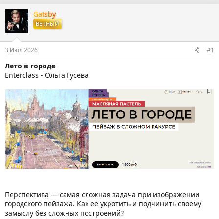
в
а
т
т
Gatsby
о
а
ВЕЧНЫЙ
р
н
т
а
е
ч
3 Июл 2026
#1
м
а
ы
л
Лето в городе
а
Enterclass - Ольга Гусева
Перспектива — самая сложная задача при изображении
городского пейзажа. Как её укротить и подчинить своему
замыслу без сложных построений?