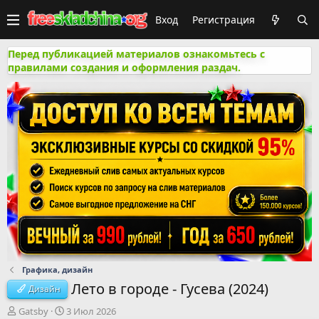
Вход
Регистрация
Перед публикацией материалов ознакомьтесь с
правилами создания и оформления раздач.
Графика, дизайн
Лето в городе - Гусева (2024)
Дизайн
А
Д
Gatsby
3 Июл 2026