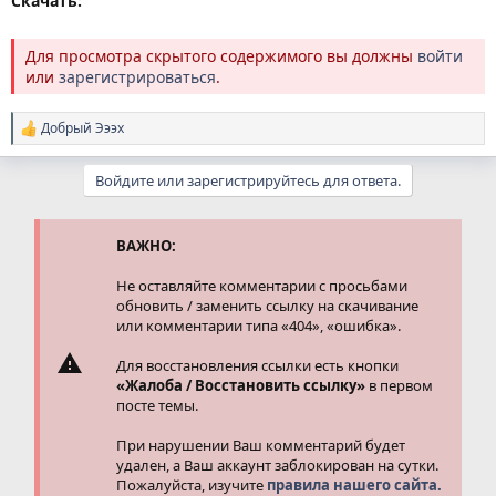
Скачать:
Для просмотра скрытого содержимого вы должны
войти
или
зарегистрироваться
.
Добрый Эээх
Р
е
а
Войдите или зарегистрируйтесь для ответа.
к
ц
и
и
ВАЖНО:
:
Не оставляйте комментарии с просьбами
обновить / заменить ссылку на скачивание
или комментарии типа «404», «ошибка».
Для восстановления ссылки есть кнопки
«Жалоба / Восстановить ссылку»
в первом
посте темы.
При нарушении Ваш комментарий будет
удален, а Ваш аккаунт заблокирован на сутки.
Пожалуйста, изучите
правила нашего сайта.