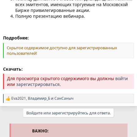
всех эмитентов, имеющих торгуемые на Московской
Бирже привилегированные акции.
Полную презентацию вебинара.
Подробнее:
Скрытое содержимое доступно для зарегистрированных
пользователей!
Скачать:
Для просмотра скрытого содержимого вы должны
войти
или
зарегистрироваться
.
Eva2021
,
Владимир_Б
и
СанСаныч
Р
е
а
Войдите или зарегистрируйтесь для ответа.
к
ц
и
и
ВАЖНО:
: