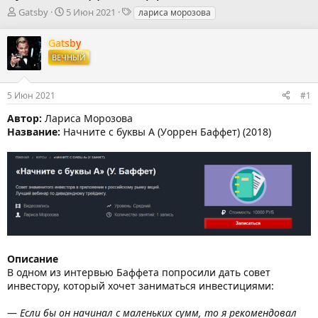
А
Д
Т
Gatsby
5 Июн 2021
лариса морозова
в
а
е
т
т
г
Gatsby
о
а
и
ВЕЧНЫЙ
р
н
т
а
е
ч
5 Июн 2021
#1
м
а
ы
л
Автор:
Лариса Морозова
а
Название:
Начните с буквы А (Уоррен Баффет) (2018)
Описание
В одном из интервью Баффета попросили дать совет
инвестору, который хочет заниматься инвестициями:
—
Если бы он начинал с маленьких сумм, то я рекомендовал