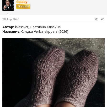
т
т
Gatsby
о
а
ВЕЧНЫЙ
р
н
т
а
е
ч
28 Апр 2026
#1
м
а
ы
л
Автор:
kvassvet, Светлана Квасина
а
Название:
Следки Verba_slippers (2026)