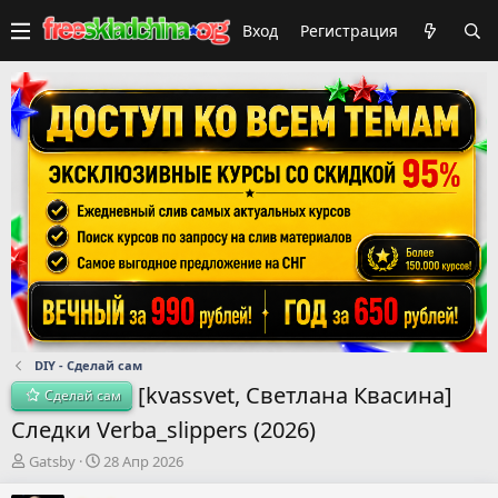
Вход
Регистрация
DIY - Сделай сам
[kvassvet, Светлана Квасина]
Сделай сам
Следки Verba_slippers (2026)
А
Д
Gatsby
28 Апр 2026
в
а