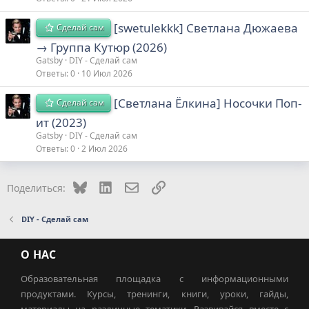
[swetulekkk] Светлана Дюжаева
Сделай сам
→ Группа Кутюр (2026)
Gatsby
DIY - Сделай сам
Ответы
0
10 Июл 2026
[Светлана Ёлкина] Носочки Поп-
Сделай сам
ит (2023)
Gatsby
DIY - Сделай сам
Ответы
0
2 Июл 2026
Bluesky
LinkedIn
Электронная почта
Ссылка
Поделиться:
DIY - Сделай сам
О НАС
Образовательная площадка с информационными
продуктами. Курсы, тренинги, книги, уроки, гайды,