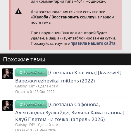
или комментарии типа «404», «ошибка».
Для восстановления ссылки есть кнопки
«Жалоба / Восстановить ссылку»
в первом
посте темы.
При нарушении Ваш комментарий будет
удален, а Ваш аккаунт заблокирован на сутки.
Пожалуйста, изучите
правила нашего сайта.
Похожие темы
[Светлана Квасина] [kvassvet]
Сделай сам
Варежки ezhevika_mittens (2022)
Gatsby
DIY - Сделай сам
Ответы
0
23 Окт 2022
[Светлана Сафонова,
Сделай сам
Александра Зулхайди, Зиляра Хаматханова]
Клуб Плетем - и точка! (апрель 2026)
Gatsby
DIY - Сделай сам
Ответы
0
21 Июл 2026