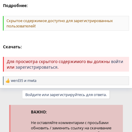
Подробнее:
Скрытое содержимое доступно для зарегистрированных
пользователей!
Скачать:
Для просмотра скрытого содержимого вы должны
войти
или
зарегистрироваться
.
werd35
и
mwta
Р
е
а
Войдите или зарегистрируйтесь для ответа.
к
ц
и
и
ВАЖНО:
:
Не оставляйте комментарии с просьбами
обновить / заменить ссылку на скачивание