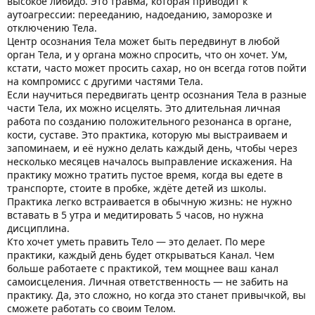
высокое либидо. Это травма, которая приводит к
аутоагрессии: перееданию, надоеданию, заморозке и
отключению Тела.
Центр осознания Тела может быть передвинут в любой
орган Тела, и у органа можно спросить, что он хочет. Ум,
кстати, часто может просить сахар, но он всегда готов пойти
на компромисс с другими частями Тела.
Если научиться передвигать центр осознания Тела в разные
части Тела, их можно исцелять. Это длительная личная
работа по созданию положительного резонанса в органе,
кости, суставе. Это практика, которую мы выстраиваем и
запоминаем, и её нужно делать каждый день, чтобы через
несколько месяцев началось выправление искажения. На
практику можно тратить пустое время, когда вы едете в
транспорте, стоите в пробке, ждёте детей из школы.
Практика легко встраивается в обычную жизнь: не нужно
вставать в 5 утра и медитировать 5 часов, но нужна
дисциплина.
Кто хочет уметь править Тело — это делает. По мере
практики, каждый день будет открываться Канал. Чем
больше работаете с практикой, тем мощнее ваш канал
самоисцеления. Личная ответственность — не забить на
практику. Да, это сложно, но когда это станет привычкой, вы
сможете работать со своим Телом.