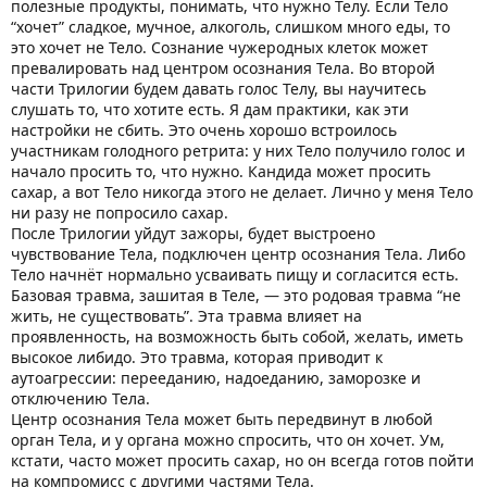
полезные продукты, понимать, что нужно Телу. Если Тело
“хочет” сладкое, мучное, алкоголь, слишком много еды, то
это хочет не Тело. Сознание чужеродных клеток может
превалировать над центром осознания Тела. Во второй
части Трилогии будем давать голос Телу, вы научитесь
слушать то, что хотите есть. Я дам практики, как эти
настройки не сбить. Это очень хорошо встроилось
участникам голодного ретрита: у них Тело получило голос и
начало просить то, что нужно. Кандида может просить
сахар, а вот Тело никогда этого не делает. Лично у меня Тело
ни разу не попросило сахар.
После Трилогии уйдут зажоры, будет выстроено
чувствование Тела, подключен центр осознания Тела. Либо
Тело начнёт нормально усваивать пищу и согласится есть.
Базовая травма, зашитая в Теле, — это родовая травма “не
жить, не существовать”. Эта травма влияет на
проявленность, на возможность быть собой, желать, иметь
высокое либидо. Это травма, которая приводит к
аутоагрессии: перееданию, надоеданию, заморозке и
отключению Тела.
Центр осознания Тела может быть передвинут в любой
орган Тела, и у органа можно спросить, что он хочет. Ум,
кстати, часто может просить сахар, но он всегда готов пойти
на компромисс с другими частями Тела.