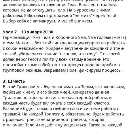
активизировались от слушания Тела. В нас есть травмы,
которые не дают слушать Тело. На 6 уроке мы с ними
работаем. Работаем с программой “не жить” через Тело!
Выбор себя её активирует, и мы её снимаем.
Урок 7 | 13 января 20:30
Гармонизация Ума Тела и Коронного Ума, Ума головы (мозга)
и Ума Матки — без этой синхронизации корректно работать
с собой невозможно. Убираем внутренний конфликт и тяни-
толкай, убираем состояние “не знаю, что хочу”. С высокой
долей вероятности почти у всех к этому времени это
произойдёт само собой, но этот процесс хорошо пройти в
групповом режиме. Закрываем Поле, фиксируем процессы.
3) III часть
В этой Трилогии мы будем заниматься Телом, его здоровьем,
любовью к нему и его биохимией. Конкретно данная
Трилогия построена по системе кластерной работы, и
каждая часть будет включать в себя каждый кластер.
Различие будет только в глубине слоя и системе работы с
травмой. На каждой Трилогии, обязательно, будем работать
с родовой, трансгенерационной травмой, которая
отключает Тело и не даёт ему исцеляться. Также на каждой