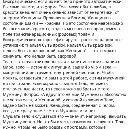
биографических: если их нет, Тело принято автоматически.
Вы сами знаете, что форма Тела может быть любая, а
красота внешняя очень сильно зависит от энергетики, от
энергии Женщины. Проявленная Богиня, Женщина в
состоянии Шакти — красива. Но это состояние невозможно
без осознания красоты, а здесь мы снова возвращаемся в
поле трансгенерационных (родовых) травм и
биографических, которые фиксируют трансгенерационные
установки: “Нельзя быть яркой, нельзя быть красивой,
нельзя быть проявленной, как Женщина” — а это может
означать, что нельзя быть здоровой.
Тело — это чувствительность, а значит источник знания о
мире, Тело — источник интуиции, задний Ум. Ум Тела —
мощнейший инструмент внутренней честности. Чтобы
понять, оставаться ли вам на этой работе, с этим Мужчиной,
в этой стране. Если хорошо слышать Тело, не иметь
отключенные части, то невозможно выбрать не того
Мужчину. Вопрос: «А вдруг это не мой Мужчина?» абсолютно
несостоятелен, и Женщиной, у которой включено Тело,
задано быть не может. Женщина, соединённая с Телом,
всегда и сразу знает: её это Мужчина или нет.
Слушать Тело и слушаться его — значит, например, выбрать
Мужчину верно. Но чтобы иметь возможность слушать Тело,
нужно, чтобы не было родовых программ, которые