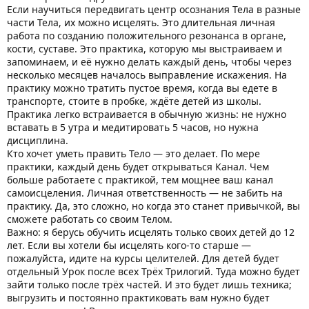
Если научиться передвигать центр осознания Тела в разные
части Тела, их можно исцелять. Это длительная личная
работа по созданию положительного резонанса в органе,
кости, суставе. Это практика, которую мы выстраиваем и
запоминаем, и её нужно делать каждый день, чтобы через
несколько месяцев началось выправление искажения. На
практику можно тратить пустое время, когда вы едете в
транспорте, стоите в пробке, ждёте детей из школы.
Практика легко встраивается в обычную жизнь: не нужно
вставать в 5 утра и медитировать 5 часов, но нужна
дисциплина.
Кто хочет уметь править Тело — это делает. По мере
практики, каждый день будет открываться Канал. Чем
больше работаете с практикой, тем мощнее ваш канал
самоисцеления. Личная ответственность — не забить на
практику. Да, это сложно, но когда это станет привычкой, вы
сможете работать со своим Телом.
Важно: я берусь обучить исцелять только своих детей до 12
лет. Если вы хотели бы исцелять кого-то старше —
пожалуйста, идите на курсы целителей. Для детей будет
отдельный Урок после всех Трёх Трилогий. Туда можно будет
зайти только после трёх частей. И это будет лишь техника;
выгрузить и постоянно практиковать вам нужно будет