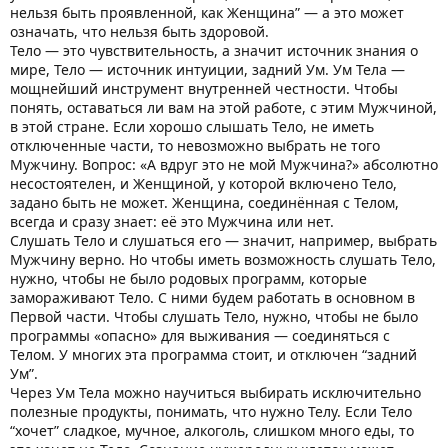
нельзя быть проявленной, как Женщина” — а это может
означать, что нельзя быть здоровой.
Тело — это чувствительность, а значит источник знания о
мире, Тело — источник интуиции, задний Ум. Ум Тела —
мощнейший инструмент внутренней честности. Чтобы
понять, оставаться ли вам на этой работе, с этим Мужчиной,
в этой стране. Если хорошо слышать Тело, не иметь
отключенные части, то невозможно выбрать не того
Мужчину. Вопрос: «А вдруг это не мой Мужчина?» абсолютно
несостоятелен, и Женщиной, у которой включено Тело,
задано быть не может. Женщина, соединённая с Телом,
всегда и сразу знает: её это Мужчина или нет.
Слушать Тело и слушаться его — значит, например, выбрать
Мужчину верно. Но чтобы иметь возможность слушать Тело,
нужно, чтобы не было родовых программ, которые
замораживают Тело. С ними будем работать в основном в
Первой части. Чтобы слушать Тело, нужно, чтобы не было
программы «опасно» для выживания — соединяться с
Телом. У многих эта программа стоит, и отключен “задний
Ум”.
Через Ум Тела можно научиться выбирать исключительно
полезные продукты, понимать, что нужно Телу. Если Тело
“хочет” сладкое, мучное, алкоголь, слишком много еды, то