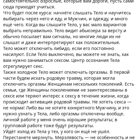
самостоятельно! Взрослые, которые вам дороги, пусть сами
сюда приходят учиться.
Что будет после курса: начнёте слышать Тело и научитесь
выбирать через него и еду, и Мужчин, и одежду, и много
ещё чего. Когда вы слышите Тело, у вас мало вариантов
выбрать неправильно. Тело видит абьюзера за версту и
обычно посылает вам сигналы, но многие люди их не
слышат и даже интерпретируют как положительные.
Тело может отключить либидо, если его постоянно
насилуют. Если Тело выключено, вы можете не знать, как
вам нужно заниматься сексом. Центр осознания Тела
отрегулирует секс.
Также холодное Тело может отключать оргазмы. В первой
части будем искать родовую травму, которая могла
отключить оргазмы Женщинам нескольких поколений. Есть
семьи, где Женщины поколениями не заинтересованы в
сексе или теряют интерес к сексу в течение жизни, когда
происходит активация родовой травмы. Не хотеть секса —
не норма! Либо вы не хотите конкретного Мужчину, и это
нужно узнать у Тела, либо оргазмы отключены вообще.
личной работе у меня очень хорошие результаты; в
групповой работе тоже будут результаты.
Уйдёт холод из Тела у тех, у кого он ещё не ушёл.
Перестанете мерзнуть. Мерзлявость — не особенность и не