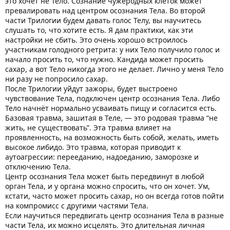
это хочет не Тело. Сознание чужеродных клеток может
превалировать над центром осознания Тела. Во второй
части Трилогии будем давать голос Телу, вы научитесь
слушать то, что хотите есть. Я дам практики, как эти
настройки не сбить. Это очень хорошо встроилось
участникам голодного ретрита: у них Тело получило голос и
начало просить то, что нужно. Кандида может просить
сахар, а вот Тело никогда этого не делает. Лично у меня Тело
ни разу не попросило сахар.
После Трилогии уйдут зажоры, будет выстроено
чувствование Тела, подключен центр осознания Тела. Либо
Тело начнёт нормально усваивать пищу и согласится есть.
Базовая травма, зашитая в Теле, — это родовая травма “не
жить, не существовать”. Эта травма влияет на
проявленность, на возможность быть собой, желать, иметь
высокое либидо. Это травма, которая приводит к
аутоагрессии: перееданию, надоеданию, заморозке и
отключению Тела.
Центр осознания Тела может быть передвинут в любой
орган Тела, и у органа можно спросить, что он хочет. Ум,
кстати, часто может просить сахар, но он всегда готов пойти
на компромисс с другими частями Тела.
Если научиться передвигать центр осознания Тела в разные
части Тела, их можно исцелять. Это длительная личная