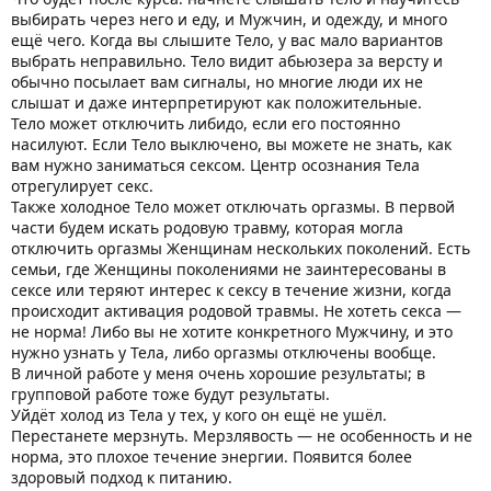
выбирать через него и еду, и Мужчин, и одежду, и много
ещё чего. Когда вы слышите Тело, у вас мало вариантов
выбрать неправильно. Тело видит абьюзера за версту и
обычно посылает вам сигналы, но многие люди их не
слышат и даже интерпретируют как положительные.
Тело может отключить либидо, если его постоянно
насилуют. Если Тело выключено, вы можете не знать, как
вам нужно заниматься сексом. Центр осознания Тела
отрегулирует секс.
Также холодное Тело может отключать оргазмы. В первой
части будем искать родовую травму, которая могла
отключить оргазмы Женщинам нескольких поколений. Есть
семьи, где Женщины поколениями не заинтересованы в
сексе или теряют интерес к сексу в течение жизни, когда
происходит активация родовой травмы. Не хотеть секса —
не норма! Либо вы не хотите конкретного Мужчину, и это
нужно узнать у Тела, либо оргазмы отключены вообще.
В личной работе у меня очень хорошие результаты; в
групповой работе тоже будут результаты.
Уйдёт холод из Тела у тех, у кого он ещё не ушёл.
Перестанете мерзнуть. Мерзлявость — не особенность и не
норма, это плохое течение энергии. Появится более
здоровый подход к питанию.