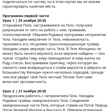
подключаться по частям, но в этом случае мы не можем
гарантировать наличие места.
Программа первой части
Урок 1 | 25 ноября 20:30
Открываем Поле, настраиваемся на Тело, получаем
разрешение от него на работу с ним, травмами,
психосоматикой. Убираем Родовые программы непринятия
Тела. Находим омерзение от Тела, невозможность
принимать его. Исцеляем трансгенерационную травму.
Находим самую мерзкую часть Тела. В Теле Женщины не
может быть ничего мерзкого; если мерзкое найдено — оно
чужое. Отдаём тому, кому принадлежит и кому жизнь на
Роду спасло. Выстраиваем практику, через которую вы
сможете сами возвращаться к слоям мерзости и убирать её.
Большинству Женщин нужно несколько подходов, прежде
чем они увидят своё Тело чистым! Тёплое Тело само
включает оргазмичность.
Урок 2 | 27 ноября 20:30
Продолжаем работать с непринятием Тела. Находим
Родовые травмы замороженного Тела. Соединяем
замороженные части Тела, которые ставим на Поток Творца,
Поток Великой Матери и Высшего Я. Убираем вторичные