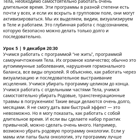
Тела, необходимо самостоятельно работать очень
длительное время. Эти программы в разной степени есть
почти у всех, и если их вскрыть в групповом поле, они могут
активизироваться. Мы их выделяем, видим, визуализируем
в Теле и работаем. Это глубинная работа с подсознанием,
которую безопасно можно делать только долго и
последовательно.
Урок 5 | 9 декабря 20:30
Учимся работать с программой “не жить”, программой
самоуничтожения Тела. Их огромное количество; обычно это
аутоиммунные заболевания, нарушения гормонального
баланса, все виды опухолей. Я объясняю, как работать через
визуализацию и последовательное выстраивание
исцеления. Учимся убирать программу целиком до конца.
Учимся работать с отдельными частями Тела, учимся
самостоятельно убирать Родовые, трансгенерационные
травмы в погружениях! Такие вещи делаются очень долго,
месяцами. Я не смогу дать вам быстрый эффект — это
невозможно. Но я могу показать, как работать с собой
длительное время. И если вы сделаете набор практик
привычкой, можно сделать очень много. Например,
возможно убрать родовую программу онкологии. Если у
мамы или папы была онкология, эту программу лучше