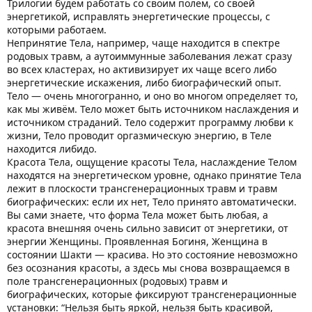
Трилогии будем работать со своим полем, со своей
энергетикой, исправлять энергетические процессы, с
которыми работаем.
Непринятие Тела, например, чаще находится в спектре
родовых травм, а аутоиммунные заболевания лежат сразу
во всех кластерах, но активизирует их чаще всего либо
энергетические искажения, либо биографический опыт.
Тело — очень многогранно, и оно во многом определяет то,
как мы живём. Тело может быть источником наслаждения и
источником страданий. Тело содержит программу любви к
жизни, Тело проводит оргазмическую энергию, в Теле
находится либидо.
Красота Тела, ощущение красоты Тела, наслаждение Телом
находятся на энергетическом уровне, однако принятие Тела
лежит в плоскости трансгенерационных травм и травм
биографических: если их нет, Тело принято автоматически.
Вы сами знаете, что форма Тела может быть любая, а
красота внешняя очень сильно зависит от энергетики, от
энергии Женщины. Проявленная Богиня, Женщина в
состоянии Шакти — красива. Но это состояние невозможно
без осознания красоты, а здесь мы снова возвращаемся в
поле трансгенерационных (родовых) травм и
биографических, которые фиксируют трансгенерационные
установки: “Нельзя быть яркой, нельзя быть красивой,