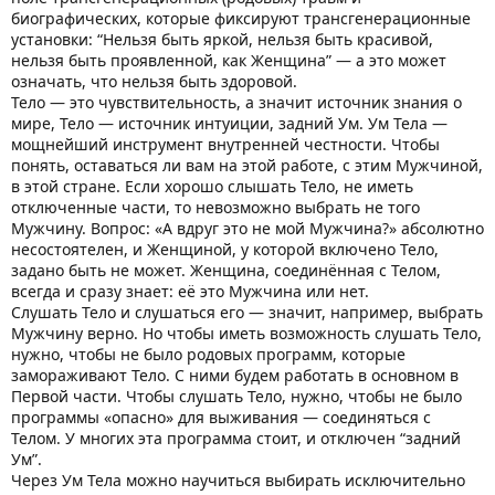
биографических, которые фиксируют трансгенерационные
установки: “Нельзя быть яркой, нельзя быть красивой,
нельзя быть проявленной, как Женщина” — а это может
означать, что нельзя быть здоровой.
Тело — это чувствительность, а значит источник знания о
мире, Тело — источник интуиции, задний Ум. Ум Тела —
мощнейший инструмент внутренней честности. Чтобы
понять, оставаться ли вам на этой работе, с этим Мужчиной,
в этой стране. Если хорошо слышать Тело, не иметь
отключенные части, то невозможно выбрать не того
Мужчину. Вопрос: «А вдруг это не мой Мужчина?» абсолютно
несостоятелен, и Женщиной, у которой включено Тело,
задано быть не может. Женщина, соединённая с Телом,
всегда и сразу знает: её это Мужчина или нет.
Слушать Тело и слушаться его — значит, например, выбрать
Мужчину верно. Но чтобы иметь возможность слушать Тело,
нужно, чтобы не было родовых программ, которые
замораживают Тело. С ними будем работать в основном в
Первой части. Чтобы слушать Тело, нужно, чтобы не было
программы «опасно» для выживания — соединяться с
Телом. У многих эта программа стоит, и отключен “задний
Ум”.
Через Ум Тела можно научиться выбирать исключительно