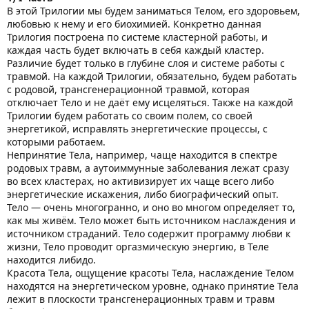
В этой Трилогии мы будем заниматься Телом, его здоровьем,
любовью к нему и его биохимией. Конкретно данная
Трилогия построена по системе кластерной работы, и
каждая часть будет включать в себя каждый кластер.
Различие будет только в глубине слоя и системе работы с
травмой. На каждой Трилогии, обязательно, будем работать
с родовой, трансгенерационной травмой, которая
отключает Тело и не даёт ему исцеляться. Также на каждой
Трилогии будем работать со своим полем, со своей
энергетикой, исправлять энергетические процессы, с
которыми работаем.
Непринятие Тела, например, чаще находится в спектре
родовых травм, а аутоиммунные заболевания лежат сразу
во всех кластерах, но активизирует их чаще всего либо
энергетические искажения, либо биографический опыт.
Тело — очень многогранно, и оно во многом определяет то,
как мы живём. Тело может быть источником наслаждения и
источником страданий. Тело содержит программу любви к
жизни, Тело проводит оргазмическую энергию, в Теле
находится либидо.
Красота Тела, ощущение красоты Тела, наслаждение Телом
находятся на энергетическом уровне, однако принятие Тела
лежит в плоскости трансгенерационных травм и травм