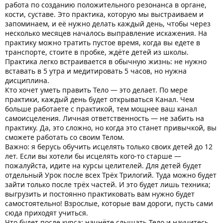
работа по созданию положительного резонанса в органе,
кости, суставе. Это практика, которую мы выстраиваем и
запоминаем, и её нужно делать каждый день, чтобы через
несколько месяцев началось выправление искажения. На
практику можно тратить пустое время, когда вы едете в
транспорте, стоите в пробке, ждёте детей из школы.
Практика легко встраивается в обычную жизнь: не нужно
вставать в 5 утра и медитировать 5 часов, но нужна
дисциплина.
Кто хочет уметь править Тело — это делает. По мере
практики, каждый день будет открываться Канал. Чем
больше работаете с практикой, тем мощнее ваш канал
самоисцеления. Личная ответственность — не забить на
практику. Да, это сложно, но когда это станет привычкой, вы
сможете работать со своим Телом.
Важно: я берусь обучить исцелять только своих детей до 12
лет. Если вы хотели бы исцелять кого-то старше —
пожалуйста, идите на курсы целителей. Для детей будет
отдельный Урок после всех Трёх Трилогий. Туда можно будет
зайти только после трёх частей. И это будет лишь техника;
выгрузить и постоянно практиковать вам нужно будет
самостоятельно! Взрослые, которые вам дороги, пусть сами
сюда приходят учиться.
Что будет после курса: начнёте слышать Тело и научитесь