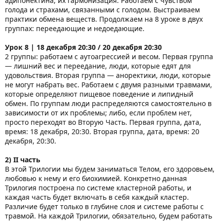
адипонектина, их гармонизация. Работаем с чувством
голода и страхами, связанными с голодом. Выстраиваем
практики обмена веществ. Продолжаем на 8 уроке в двух
группах: переедающие и недоедающие.
Урок 8 | 18 декабря 20:30 / 20 декабря 20:30
2 группы: работаем с аутоагрессией и весом. Первая группа
— лишний вес и переедание, люди, которые едят для
удовольствия. Вторая группа — аноректики, люди, которые
не могут набрать вес. Работаем с двумя разными травмами,
которые определяют пищевое поведение и липидный
обмен. По группам люди распределяются самостоятельно в
зависимости от их проблемы; либо, если проблем нет,
просто переходят во Вторую Часть. Первая группа, дата,
время: 18 декабря, 20:30. Вторая группа, дата, время: 20
декабря, 20:30.
2) II часть
В этой Трилогии мы будем заниматься Телом, его здоровьем,
любовью к нему и его биохимией. Конкретно данная
Трилогия построена по системе кластерной работы, и
каждая часть будет включать в себя каждый кластер.
Различие будет только в глубине слоя и системе работы с
травмой. На каждой Трилогии, обязательно, будем работать