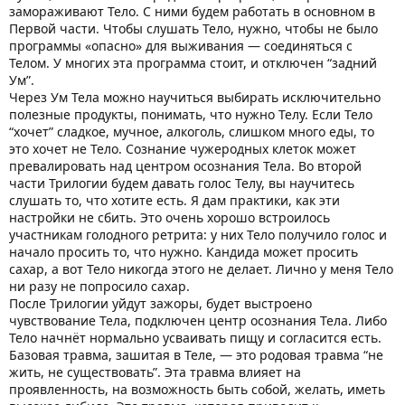
замораживают Тело. С ними будем работать в основном в
Первой части. Чтобы слушать Тело, нужно, чтобы не было
программы «опасно» для выживания — соединяться с
Телом. У многих эта программа стоит, и отключен “задний
Ум”.
Через Ум Тела можно научиться выбирать исключительно
полезные продукты, понимать, что нужно Телу. Если Тело
“хочет” сладкое, мучное, алкоголь, слишком много еды, то
это хочет не Тело. Сознание чужеродных клеток может
превалировать над центром осознания Тела. Во второй
части Трилогии будем давать голос Телу, вы научитесь
слушать то, что хотите есть. Я дам практики, как эти
настройки не сбить. Это очень хорошо встроилось
участникам голодного ретрита: у них Тело получило голос и
начало просить то, что нужно. Кандида может просить
сахар, а вот Тело никогда этого не делает. Лично у меня Тело
ни разу не попросило сахар.
После Трилогии уйдут зажоры, будет выстроено
чувствование Тела, подключен центр осознания Тела. Либо
Тело начнёт нормально усваивать пищу и согласится есть.
Базовая травма, зашитая в Теле, — это родовая травма “не
жить, не существовать”. Эта травма влияет на
проявленность, на возможность быть собой, желать, иметь