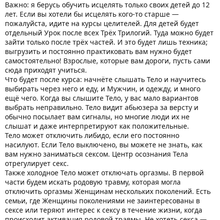
Важно: я берусь обучить исцелять только своих детей до 12
лет. Если вы хотели бы исцелять кого-то старше —
пожалуйста, идите на курсы целителей. Для детей будет
отдельный Урок после всех Трёх Трилогий. Туда можно будет
зайти только после трёх частей. И это будет лишь техника;
выгрузить и постоянно практиковать вам нужно будет
самостоятельно! Взрослые, которые вам дороги, пусть сами
сюда приходят учиться.
Что будет после курса: начнёте слышать Тело и научитесь
выбирать через него и еду, и Мужчин, и одежду, и много
ещё чего. Когда вы слышите Тело, у вас мало вариантов
выбрать неправильно. Тело видит абьюзера за версту и
обычно посылает вам сигналы, но многие люди их не
слышат и даже интерпретируют как положительные.
Тело может отключить либидо, если его постоянно
насилуют. Если Тело выключено, вы можете не знать, как
вам нужно заниматься сексом. Центр осознания Тела
отрегулирует секс.
Также холодное Тело может отключать оргазмы. В первой
части будем искать родовую травму, которая могла
отключить оргазмы Женщинам нескольких поколений. Есть
семьи, где Женщины поколениями не заинтересованы в
сексе или теряют интерес к сексу в течение жизни, когда
происходит активация родовой травмы. Не хотеть секса —