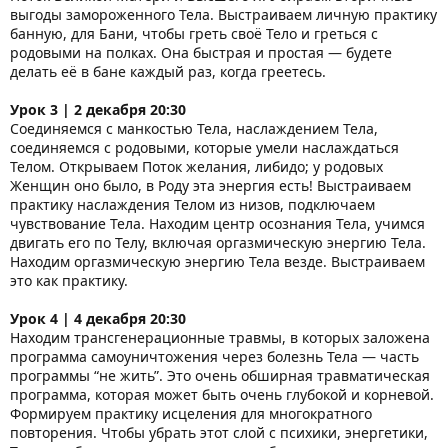
выгоды замороженного Тела. Выстраиваем личную практику
банную, для Бани, чтобы греть своё Тело и греться с
родовыми на полках. Она быстрая и простая — будете
делать её в бане каждый раз, когда греетесь.
Урок 3 | 2 декабря 20:30
Соединяемся с манкостью Тела, наслаждением Тела,
соединяемся с родовыми, которые умели наслаждаться
Телом. Открываем Поток желания, либидо; у родовых
Женщин оно было, в Роду эта энергия есть! Выстраиваем
практику наслаждения Телом из низов, подключаем
чувствование Тела. Находим центр осознания Тела, учимся
двигать его по Телу, включая оргазмическую энергию Тела.
Находим оргазмическую энергию Тела везде. Выстраиваем
это как практику.
Урок 4 | 4 декабря 20:30
Находим трансгенерационные травмы, в которых заложена
программа самоуничтожения через болезнь Тела — часть
программы “не жить”. Это очень обширная травматическая
программа, которая может быть очень глубокой и корневой.
Формируем практику исцеления для многократного
повторения. Чтобы убрать этот слой с психики, энергетики,