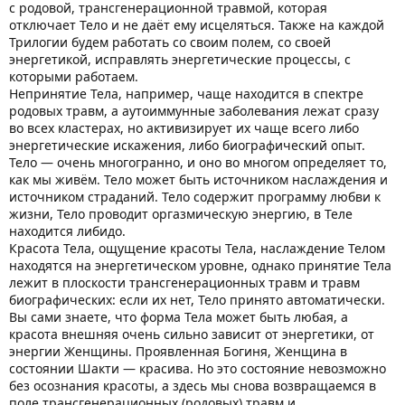
с родовой, трансгенерационной травмой, которая
отключает Тело и не даёт ему исцеляться. Также на каждой
Трилогии будем работать со своим полем, со своей
энергетикой, исправлять энергетические процессы, с
которыми работаем.
Непринятие Тела, например, чаще находится в спектре
родовых травм, а аутоиммунные заболевания лежат сразу
во всех кластерах, но активизирует их чаще всего либо
энергетические искажения, либо биографический опыт.
Тело — очень многогранно, и оно во многом определяет то,
как мы живём. Тело может быть источником наслаждения и
источником страданий. Тело содержит программу любви к
жизни, Тело проводит оргазмическую энергию, в Теле
находится либидо.
Красота Тела, ощущение красоты Тела, наслаждение Телом
находятся на энергетическом уровне, однако принятие Тела
лежит в плоскости трансгенерационных травм и травм
биографических: если их нет, Тело принято автоматически.
Вы сами знаете, что форма Тела может быть любая, а
красота внешняя очень сильно зависит от энергетики, от
энергии Женщины. Проявленная Богиня, Женщина в
состоянии Шакти — красива. Но это состояние невозможно
без осознания красоты, а здесь мы снова возвращаемся в
поле трансгенерационных (родовых) травм и