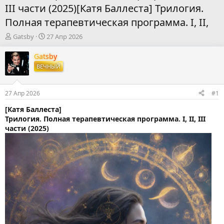
III части (2025)[Катя Баллеста] Трилогия.
Полная терапевтическая программа. I, II,
А
Д
Gatsby
27 Апр 2026
в
а
т
т
Gatsby
о
а
ВЕЧНЫЙ
р
н
т
а
е
ч
27 Апр 2026
#1
м
а
ы
л
[Катя Баллеста]
а
Трилогия. Полная терапевтическая программа. I, II, III
части (2025)