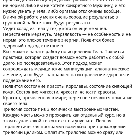
не норма! Либо вы не хотите конкретного Мужчину, и это
нужно узнать у Тела, либо оргазмы отключены вообще.
В личной работе у меня очень хорошие результаты; в
групповой работе тоже будут результаты.
Уйдёт холод из Тела у тех, у кого он ещё не ушёл.
Перестанете мерзнуть. Мерзлявость — не особенность и не
норма, это плохое течение энергии. Появится более
здоровый подход к питанию.
Вы сможете начать работу по исцелению Тела. Появится
практика, которая создаст возможность работать с собой
долго, но последовательно. Этот подход может
сопровождать медицинские манипуляции, аллопатическое
лечение, и он будет направлен на исправление здоровья и
поддержание его.
Появится состояние Красоты Королевы, состояние сияющей
кожи. Состояние мягкости, яркости, ясности красоты.
Красота, проявленная в мире; через неё появится принятие
своего Тела.
Трилогия состоит из 3 логически выстроенных частей.
Каждую часть можно проходить как отдельный курс, но в
этом случае какой-то контекст вы упустите. Полная
терапевтическая программа возможна при прохождении
трилогии целиком. Оплатить трилогию можно сразу или