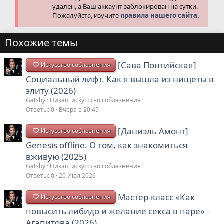
удален, а Ваш аккаунт заблокирован на сутки.
Пожалуйста, изучите
правила нашего сайта.
Похожие темы
[Сава Понтийская]
Искусство соблазнения
Социальный лифт. Как я вышла из нищеты в
элиту (2026)
Gatsby
Пикап, искусство соблазнения
Ответы
0
Вчера в 20:45
[Даниэль Амонт]
Искусство соблазнения
Genesīs offline. О том, как знакомиться
вживую (2025)
Gatsby
Пикап, искусство соблазнения
Ответы
0
20 Июл 2026
Мастер-класс «Как
Искусство соблазнения
повысить либидо и желание секса в паре» -
Агапитова (2026)