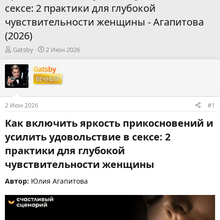
сексе: 2 практики для глубокой
чувствительности женщины - Агапитова
(2026)
А
Д
Gatsby
2 Июн 2026
в
а
т
т
Gatsby
о
а
ВЕЧНЫЙ
р
н
т
а
е
ч
2 Июн 2026
#1
м
а
ы
л
Как включить яркость прикосновений и
а
усилить удовольствие в сексе: 2
практики для глубокой
чувствительности женщины​
Автор:
Юлия Агапитова