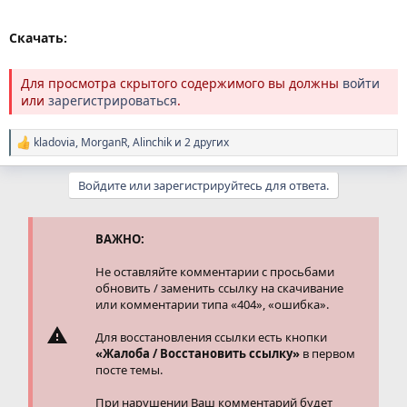
Скачать:
Для просмотра скрытого содержимого вы должны
войти
или
зарегистрироваться
.
kladovia
,
MorganR
,
Alinchik
и 2 других
Р
е
а
Войдите или зарегистрируйтесь для ответа.
к
ц
и
и
ВАЖНО:
:
Не оставляйте комментарии с просьбами
обновить / заменить ссылку на скачивание
или комментарии типа «404», «ошибка».
Для восстановления ссылки есть кнопки
«Жалоба / Восстановить ссылку»
в первом
посте темы.
При нарушении Ваш комментарий будет