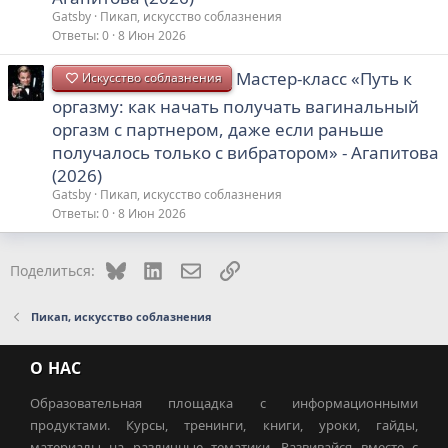
Gatsby
Пикап, искусство соблазнения
Ответы
0
8 Июн 2026
Мастер-класс «Путь к
Искусство соблазнения
оргазму: как начать получать вагинальный
оргазм с партнером, даже если раньше
получалось только с вибратором» - Агапитова
(2026)
Gatsby
Пикап, искусство соблазнения
Ответы
0
8 Июн 2026
Bluesky
LinkedIn
Электронная почта
Ссылка
Поделиться:
Пикап, искусство соблазнения
О НАС
Образовательная площадка с информационными
продуктами. Курсы, тренинги, книги, уроки, гайды,
материалы на различные тематики. Развивайся вместе с