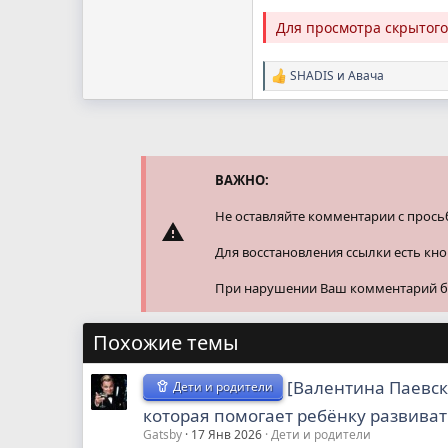
Для просмотра скрытог
SHADIS
и
Авача
Р
е
а
к
ц
и
и
ВАЖНО:
:
Не оставляйте комментарии с прось
Для восстановления ссылки есть кн
При нарушении Ваш комментарий буд
Похожие темы
[Валентина Паевск
Дети и родители
которая помогает ребёнку развиват
Gatsby
17 Янв 2026
Дети и родители