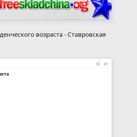
денческого возраста - Ставровская
#1
аста