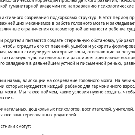
психологической коррекции проблем детского развития, психол
ской гуманитарной академии по направлению психологические 
 активного созревания подкорковых структур. В этот период п
д важнейших механизмов в работе головного мозга и закладыв
различные ограничения сенсомоторной активности ребенка сущ
ти родители пытаются создать стерильную обстановку, убираю
 чтобы оградить его от падений, ушибов и ускорить формирова
олзая, малыш стимулирует моторные зоны, отвечающие за регу
 тактильную чувствительность и расширяет зрительное восприят
го овладения в дальнейшем устной и письменной речью, разв
ный навык, влияющий на созревание головного мозга. На вебин
ии которых нуждается каждый ребенок для гармоничного взрос
ы мозга. Мы также поймем, какие условия нужно создать, чтоб
з них.
инатальных, дошкольных психологов, воспитателей, учителей,
 также заинтересованных родителей.
стники смогут: