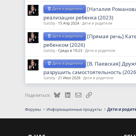
[Наталия Романова
Дети и родители
реализации ребенка (2023)
Gatsby
15 Апр 2024
Дети и родители
[Прямая речь] Кат
Дети и родители
ребенком (2026)
Gatsby
Среда в 19:23
Дети и родители
[В. Паевская] Друж
Дети и родители
разрушить самостоятельность (2026
Gatsby
21 Июл 2026
Дети и родители
Bluesky
LinkedIn
Электронная почта
Ссылка
Поделиться:
Форумы
Информационные продукты
Дети и родит