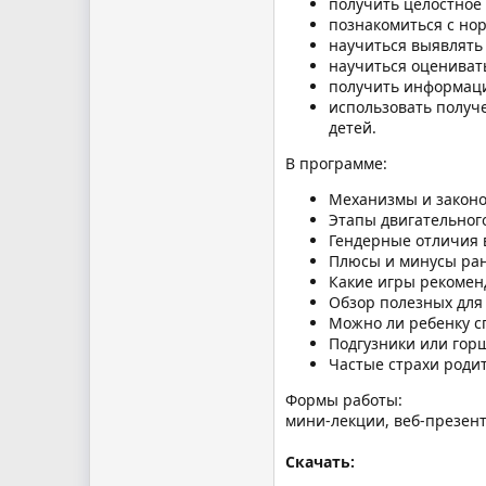
получить целостное
познакомиться с но
научиться выявлять
научиться оцениват
получить информаци
использовать получ
детей.
В программе:
Механизмы и законо
Этапы двигательного
Гендерные отличия 
Плюсы и минусы ран
Какие игры рекомен
Обзор полезных для
Можно ли ребенку с
Подгузники или гор
Частые страхи роди
Формы работы:
мини-лекции, веб-презен
Скачать: