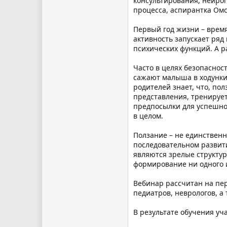
консультирования, нейро
процесса, аспирантка Ом
Первый год жизни – время
активность запускает ря
психических функций. А 
Часто в целях безопаснос
сажают малыша в ходунки,
родителей знает, что, п
представления, тренирует
предпосылки для успешно
в целом.
Ползание – не единствен
последовательном развит
являются зрелые структур
формирование ни одного и
Вебинар рассчитан на пер
педиатров, неврологов, а
В результате обучения уча