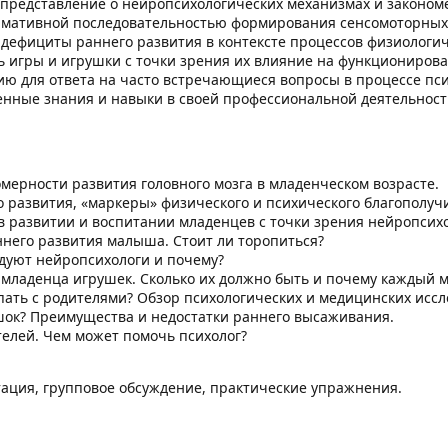
 представление о нейропсихологических механизмах и закономе
рмативной последовательностью формирования сенсомоторных 
 дефициты раннего развития в контексте процессов физиологич
ь игры и игрушки с точки зрения их влияние на функционирова
ю для ответа на часто встречающиеся вопросы в процессе пси
енные знания и навыки в своей профессиональной деятельности
мерности развития головного мозга в младенческом возрасте.
 развития, «маркеры» физического и психического благополуч
в развитии и воспитании младенцев с точки зрения нейропсих
него развития малыша. Стоит ли торопиться?
дуют нейропсихологи и почему?
 младенца игрушек. Сколько их должно быть и почему каждый 
пать с родителями? Обзор психологических и медицинских иссл
шок? Преимущества и недостатки раннего высаживания.
телей. Чем может помочь психолог?
тация, групповое обсуждение, практические упражнения.