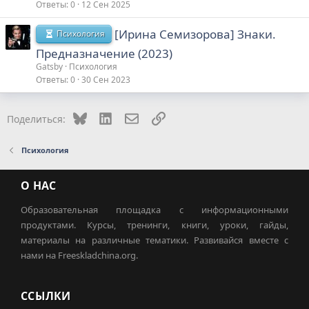
Ответы
0
12 Сен 2025
[Ирина Семизорова] Знаки.
Психология
Предназначение (2023)
Gatsby
Психология
Ответы
0
30 Сен 2023
Bluesky
LinkedIn
Электронная почта
Ссылка
Поделиться:
Психология
О НАС
Образовательная площадка с информационными
продуктами. Курсы, тренинги, книги, уроки, гайды,
материалы на различные тематики. Развивайся вместе с
нами на Freeskladchina.org.
ССЫЛКИ