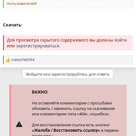
пользователей!
Скачать:
Для просмотра скрытого содержимого вы должны
войти
или
зарегистрироваться
.
cvetochek564
Р
е
а
Войдите или зарегистрируйтесь для ответа.
к
ц
и
и
ВАЖНО:
:
Не оставляйте комментарии с просьбами
обновить / заменить ссылку на скачивание
или комментарии типа «404», «ошибка».
Для восстановления ссылки есть кнопки
«Жалоба / Восстановить ссылку»
в первом
посте темы.