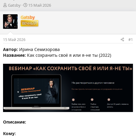
А
Д
Gatsby
15 Май 2026
в
а
т
т
Gatsby
о
а
ВЕЧНЫЙ
р
н
т
а
е
ч
15 Май 2026
#1
м
а
ы
л
Автор:
Ирина Семизорова
а
Название:
Как сохранить своё я или я-не ты (2022)
Описание:
Кому: