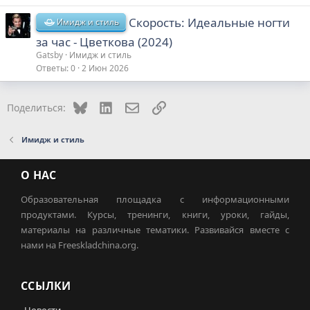
Скорость: Идеальные ногти
Имидж и стиль
за час - Цветкова (2024)
Gatsby
Имидж и стиль
Ответы
0
2 Июн 2026
Bluesky
LinkedIn
Электронная почта
Ссылка
Поделиться:
Имидж и стиль
О НАС
Образовательная площадка с информационными
продуктами. Курсы, тренинги, книги, уроки, гайды,
материалы на различные тематики. Развивайся вместе с
нами на Freeskladchina.org.
ССЫЛКИ
Новости