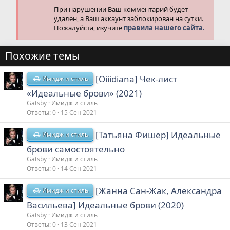
При нарушении Ваш комментарий будет
удален, а Ваш аккаунт заблокирован на сутки.
Пожалуйста, изучите
правила нашего сайта.
Похожие темы
[Oiiidiana] Чек-лист
Имидж и стиль
«Идеальные брови» (2021)
Gatsby
Имидж и стиль
Ответы
0
15 Сен 2021
[Татьяна Фишер] Идеальные
Имидж и стиль
брови самостоятельно
Gatsby
Имидж и стиль
Ответы
0
14 Сен 2021
[Жанна Сан-Жак, Александра
Имидж и стиль
Васильева] Идеальные брови (2020)
Gatsby
Имидж и стиль
Ответы
0
13 Сен 2021