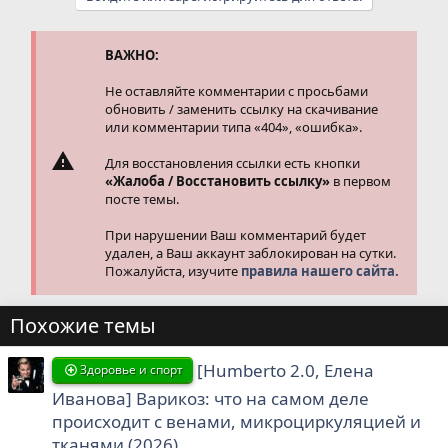
к
ц
и
и
ВАЖНО:
:
Не оставляйте комментарии с просьбами
обновить / заменить ссылку на скачивание
или комментарии типа «404», «ошибка».
Для восстановления ссылки есть кнопки
«Жалоба / Восстановить ссылку»
в первом
посте темы.
При нарушении Ваш комментарий будет
удален, а Ваш аккаунт заблокирован на сутки.
Пожалуйста, изучите
правила нашего сайта.
Похожие темы
[Humberto 2.0, Елена
Здоровье и спорт
Иванова] Варикоз: что на самом деле
происходит с венами, микроциркуляцией и
тканями (2026)