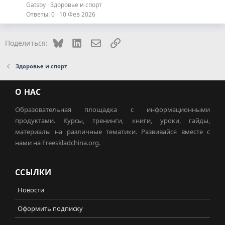
Gatsby
Здоровье и спорт
Ответы
0
10 Фев 2026
Bluesky
LinkedIn
Электронная почта
Ссылка
Поделиться:
Здоровье и спорт
О НАС
Образовательная площадка с информационными
продуктами. Курсы, тренинги, книги, уроки, гайды,
материалы на различные тематики. Развивайся вместе с
нами на Freeskladchina.org.
ССЫЛКИ
Новости
Оформить подписку