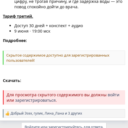
цифру, не трогая причину, и где задержка воды — это
повод спокойно дойти до врача.
Тариф третий.
Доступ 30 дней + конспект + аудио
9 июня · 19:00 мск
Подробнее:
Скрытое содержимое доступно для зарегистрированных
пользователей!
Скачать:
Для просмотра скрытого содержимого вы должны
войти
или
зарегистрироваться
.
Добрый Эээх
,
гулик
,
Лина_Лана
и 3 других
Р
е
а
Войдите или зарегистрируйтесь для ответа.