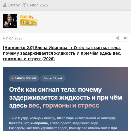
А
Д
Gatsby
6 Июл 2026
в
а
т
т
Gatsby
о
а
ВЕЧНЫЙ
р
н
т
а
е
ч
6 Июл 2026
#1
м
а
ы
л
[Humberto 2.0] Елена Иванова → Отёк как сигнал тела:
а
почему задерживается жидкость и при чём здесь вес,
гормоны и стресс (2026)