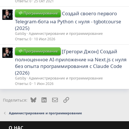
Ответы
0
25 Окт 2021
Создай своего первого
Программирование
Telegram-бота на Python с нуля - tgbotcourse
(2025)
Gatsby
Администрирование и программирование
Ответы
0
10 Июл 2026
[Грегори Джон] Создай
Программирование
полноценное AI-приложение на Next.js с нуля
без опыта программирования с Claude Code
(2026)
Gatsby
Администрирование и программирование
Ответы
0
1 Июн 2026
Bluesky
LinkedIn
Электронная почта
Ссылка
Поделиться:
Администрирование и программирование
О НАС