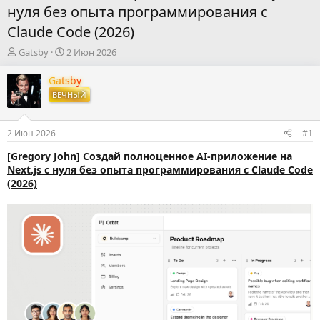
нуля без опыта программирования с
Claude Code (2026)
А
Д
Gatsby
2 Июн 2026
в
а
т
т
Gatsby
о
а
ВЕЧНЫЙ
р
н
т
а
е
ч
2 Июн 2026
#1
м
а
ы
л
[Gregory John] Создай полноценное AI-приложение на
а
Next.js с нуля без опыта программирования с Claude Code
(2026)