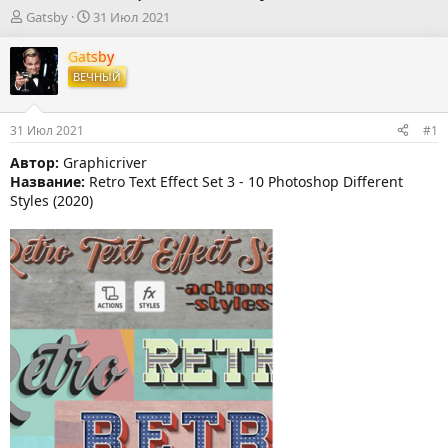
А
Д
Gatsby
31 Июл 2021
в
а
т
т
Gatsby
о
а
ВЕЧНЫЙ
р
н
т
а
е
ч
31 Июл 2021
#1
м
а
ы
л
Автор:
Graphicriver
а
Название:
Retro Text Effect Set 3 - 10 Photoshop Different
Styles (2020)