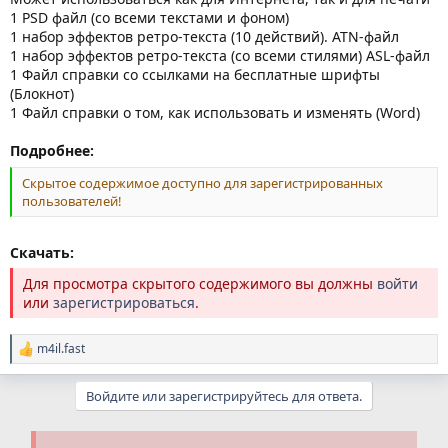
1 PSD файл (со всеми текстами и фоном)
1 набор эффектов ретро-текста (10 действий). ATN-файл
1 набор эффектов ретро-текста (со всеми стилями) ASL-файл
1 Файл справки со ссылками на бесплатные шрифты
(Блокнот)
1 Файл справки о том, как использовать и изменять (Word)
Подробнее:
Скрытое содержимое доступно для зарегистрированных
пользователей!
Скачать:
Для просмотра скрытого содержимого вы должны
войти
или
зарегистрироваться
.
m4il.fast
Р
е
а
Войдите или зарегистрируйтесь для ответа.
к
ц
и