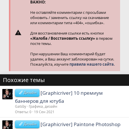
и
ВАЖНО:
:
Не оставляйте комментарии с просьбами
обновить / заменить ссылку на скачивание
или комментарии типа «404», «ошибка».
Для восстановления ссылки есть кнопки
«Жалоба / Восстановить ссылку»
в первом
посте темы.
При нарушении Ваш комментарий будет
удален, а Ваш аккаунт заблокирован на сутки.
Пожалуйста, изучите
правила нашего сайта.
Похожие темы
[Graphicriver] 10 премиум
Дизайн
баннеров для ютуба
Gatsby
Графика, дизайн
Ответы
0
19 Сен 2021
[Graphicriver] Paintone Photoshop
Дизайн