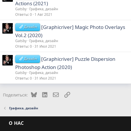
Actions (2021)
Gatsby
Графика, дизайн
Ответы
0
1 Авг 2021
[Graphicriver] Magic Photo Overlays
Дизайн
Vol.2 (2020)
Gatsby
Графика, дизайн
Ответы
0
31 Июл 2021
[Graphicriver] Puzzle Dispersion
Дизайн
Photoshop Action (2020)
Gatsby
Графика, дизайн
Ответы
0
31 Июл 2021
Bluesky
LinkedIn
Электронная почта
Ссылка
Поделиться:
Графика, дизайн
О НАС