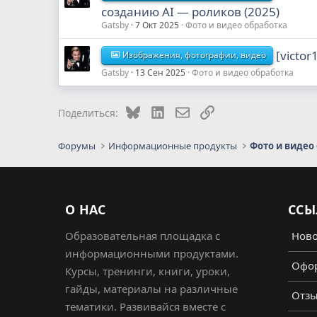
созданию AI — роликов (2025)
Gatsby
7 Окт 2025
Фото и видео обработка
[victor
Изображения, фотографии, видео
Gatsby
13 Сен 2025
Фото и видео обработка
Bluesky
LinkedIn
Электронная почта
Ссылка
Поделиться:
Форумы
Информационные продукты
Фото и видео
О НАС
ССЫ
Образовательная площадка с
Ново
информационными продуктами.
Офор
Курсы, тренинги, книги, уроки,
гайды, материалы на различные
Отз
тематики. Развивайся вместе с