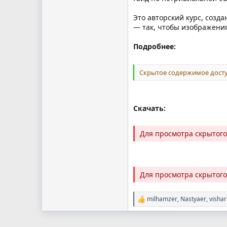
Это авторский курс, соз
— так, чтобы изображени
Подробнее:
Скрытое содержимое досту
Скачать:
Для просмотра скрытог
Для просмотра скрытог
milhamzer
,
Nastyaer
,
visha
Р
е
а
к