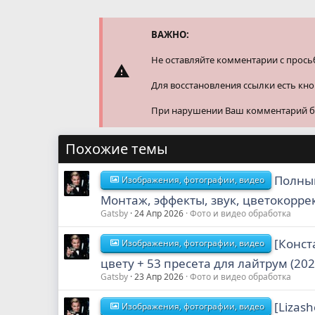
ц
и
и
ВАЖНО:
:
Не оставляйте комментарии с прось
Для восстановления ссылки есть кн
При нарушении Ваш комментарий буд
Похожие темы
Полный
Изображения, фотографии, видео
Монтаж, эффекты, звук, цветокоррек
Gatsby
24 Апр 2026
Фото и видео обработка
[Конст
Изображения, фотографии, видео
цвету + 53 пресета для лайтрум (202
Gatsby
23 Апр 2026
Фото и видео обработка
[Lizas
Изображения, фотографии, видео