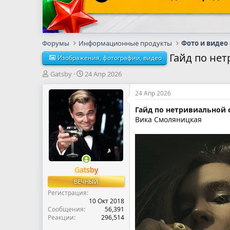
Форумы
Информационные продукты
Фото и видео
Гайд по нет
Изображения, фотографии, видео
А
Д
Gatsby
24 Апр 2026
в
а
т
т
24 Апр 2026
о
а
Гайд по нетривиальной 
р
н
Вика Смоляницкая
т
а
е
ч
м
а
ы
л
а
Gatsby
ВЕЧНЫЙ
Регистрация
10 Окт 2018
Сообщения
56,391
Реакции
296,514