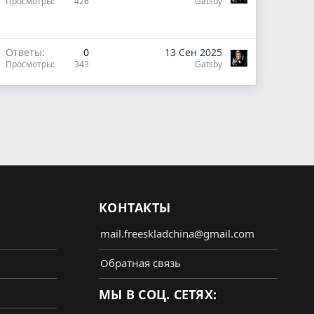
Просмотры
426
Gatsby
Ответы
0
13 Сен 2025
Просмотры
343
Gatsby
КОНТАКТЫ
mail.freeskladchina@gmail.com
Обратная связь
МЫ В СОЦ. СЕТЯХ: