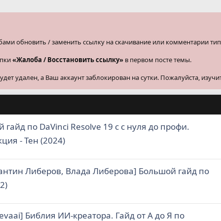
бами обновить / заменить ссылку на скачивание или комментарии тип
опки
«Жалоба / Восстановить ссылку»
в первом посте темы.
ет удален, а Ваш аккаунт заблокирован на сутки. Пожалуйста, изучи
 гайд по DaVinci Resolve 19 с с нуля до профи.
ция - Тен (2024)
антин Либеров, Влада Либерова] Большой гайд по
2)
hevaai] Библия ИИ-креатора. Гайд от А до Я по