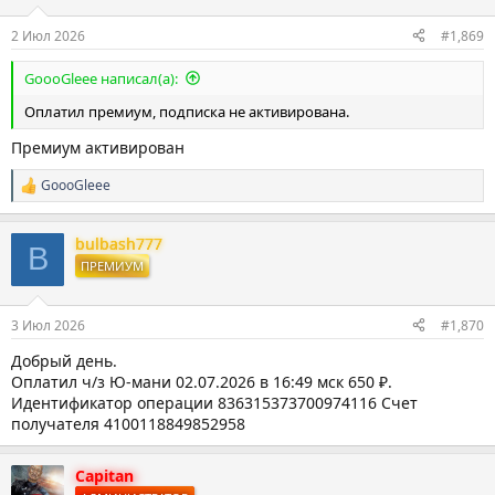
2 Июл 2026
#1,869
GoooGleee написал(а):
Оплатил премиум, подписка не активирована.
Премиум активирован
GoooGleee
Р
е
а
bulbash777
к
B
ц
ПРЕМИУМ
и
и
:
3 Июл 2026
#1,870
Добрый день.
Оплатил ч/з Ю-мани 02.07.2026 в 16:49 мск 650 ₽.
Идентификатор операции 836315373700974116 Счет
получателя 4100118849852958
Capitan