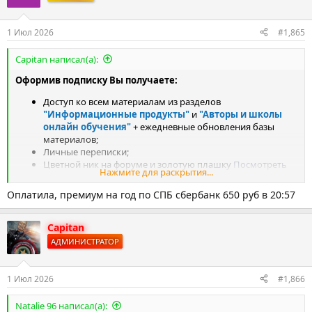
1 Июл 2026
#1,865
Capitan написал(а):
Оформив подписку Вы получаете:
Доступ ко всем материалам из разделов
"Информационные продукты"
и
"Авторы и школы
онлайн обучения"
+ ежедневные обновления базы
материалов;
Личные переписки;
Цветной ник на форуме и золотую плашку
Посмотреть
Нажмите для раскрытия...
вложение 5242
Содействие в исправлении нерабочих ссылок;
Оплатила, премиум на год по СПБ сбербанк 650 руб в 20:57
Возможность получить любой курс с аналогичного
форума по запросу;
Приоритетный доступ к эксклюзивным материалам
Capitan
форума;
АДМИНИСТРАТОР
Доступ в закрытый раздел форума куда перемещаются
материалы на которые поступают жалобы от авторов и
РКН;
1 Июл 2026
#1,866
Цветной ник на форуме;
Кнопка
Мне нравится
.
Natalie 96 написал(а):