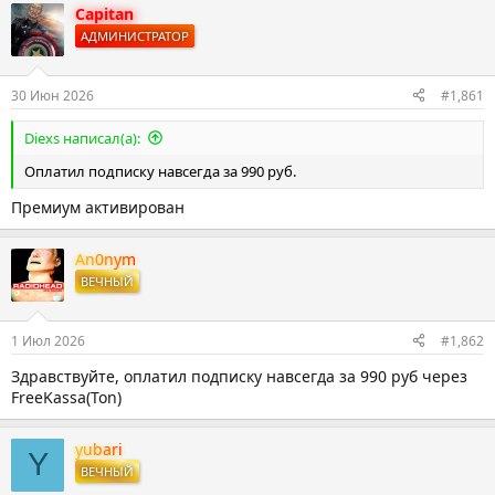
т
т
Capitan
о
а
АДМИНИСТРАТОР
р
н
т
а
е
ч
30 Июн 2026
#1,861
м
а
ы
л
Diexs написал(а):
а
Оплатил подписку навсегда за 990 руб.
Премиум активирован
An0nym
ВЕЧНЫЙ
1 Июл 2026
#1,862
Здравствуйте, оплатил подписку навсегда за 990 руб через
FreeKassa(Ton)
yubari
Y
ВЕЧНЫЙ