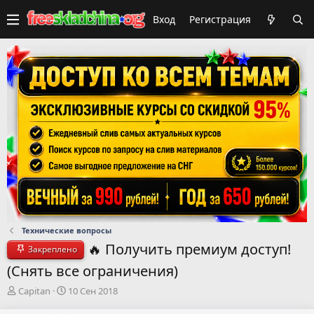
Вход
Регистрация
Технические вопросы
🔥 Получить премиум доступ!
Закреплено
(Снять все ограничения)
А
Д
Capitan
10 Сен 2018
в
а