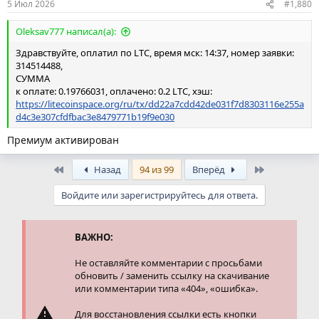
5 Июл 2026
#1,880
Oleksav777 написал(а):
Здравствуйте, оплатил по LTC, время мск: 14:37, номер заявки:
314514488,
СУММА
к оплате: 0.19766031, оплачено: 0.2 LTC, хэш:
https://litecoinspace.org/ru/tx/dd22a7cdd42de031f7d8303116e255a
d4c3e307cfdfbac3e8479771b19f9e030
Премиум активирован
First
Last
Назад
94 из 99
Вперёд
Войдите или зарегистрируйтесь для ответа.
ВАЖНО:
Не оставляйте комментарии с просьбами
обновить / заменить ссылку на скачивание
или комментарии типа «404», «ошибка».
Для восстановления ссылки есть кнопки