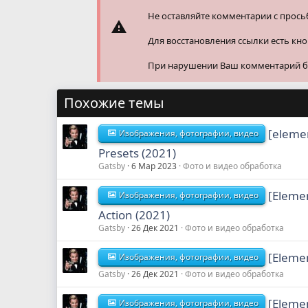
:
Не оставляйте комментарии с прось
Для восстановления ссылки есть кн
При нарушении Ваш комментарий буд
Похожие темы
[eleme
Изображения, фотографии, видео
Presets (2021)
Gatsby
6 Мар 2023
Фото и видео обработка
[Eleme
Изображения, фотографии, видео
Action (2021)
Gatsby
26 Дек 2021
Фото и видео обработка
[Elemen
Изображения, фотографии, видео
Gatsby
26 Дек 2021
Фото и видео обработка
[Eleme
Изображения, фотографии, видео