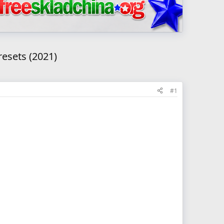
esets (2021)
#1