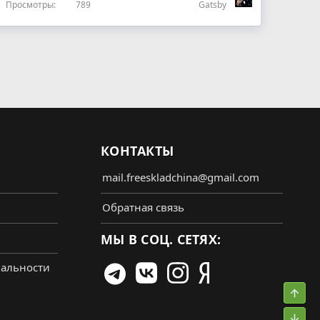
Просмотры
789
Gatsby
КОНТАКТЫ
mail.freeskladchina@gmail.com
Обратная связь
МЫ В СОЦ. СЕТЯХ:
альности
Свер
Сниз