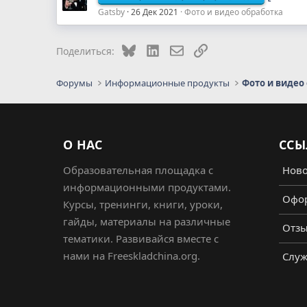
Gatsby
26 Дек 2021
Фото и видео обработка
Bluesky
LinkedIn
Электронная почта
Ссылка
Поделиться:
Форумы
Информационные продукты
Фото и видео
О НАС
ССЫ
Образовательная площадка с
Ново
информационными продуктами.
Офор
Курсы, тренинги, книги, уроки,
гайды, материалы на различные
Отз
тематики. Развивайся вместе с
нами на Freeskladchina.org.
Служ