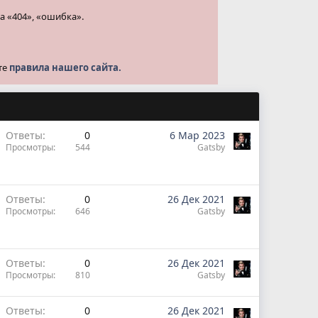
а «404», «ошибка».
те
правила нашего сайта.
Ответы
0
6 Мар 2023
Просмотры
544
Gatsby
Ответы
0
26 Дек 2021
Просмотры
646
Gatsby
Ответы
0
26 Дек 2021
Просмотры
810
Gatsby
Ответы
0
26 Дек 2021