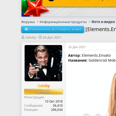
Форумы
Информационные продукты
Фото и видео
[Elements.E
Изображения, фотографии, видео
А
Д
Gatsby
26 Дек 2021
в
а
т
т
26 Дек 2021
о
а
Автор:
Elements.Envato
р
н
Название:
Goldenrod Mobil
т
а
е
ч
м
а
ы
л
а
Gatsby
ВЕЧНЫЙ
Регистрация
10 Окт 2018
Сообщения
56,410
Реакции
296,634