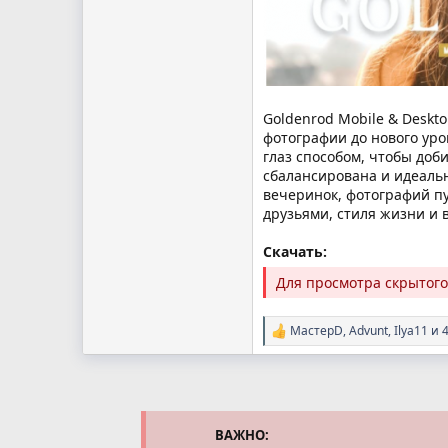
Goldenrod Mobile & Deskt
фотографии до нового ур
глаз способом, чтобы доб
сбалансирована и идеальн
вечеринок, фотографий пу
друзьями, стиля жизни и 
Скачать:
Для просмотра скрытог
МастерD
,
Advunt
,
Ilya11
и 4
Р
е
а
к
ц
и
и
ВАЖНО: