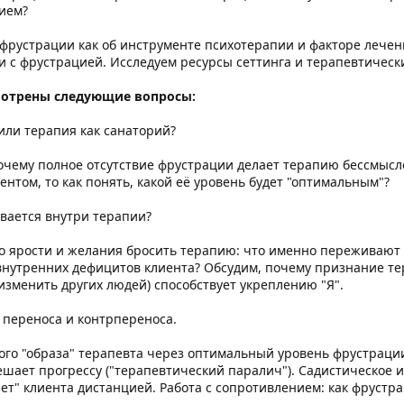
вием?
фрустрации как об инструменте психотерапии и факторе лечен
и с фрустрацией. Исследуем ресурсы сеттинга и терапевтическ
мотрены следующие вопросы:
 или терапия как санаторий?
почему полное отсутствие фрустрации делает терапию бессмыс
ентом, то как понять, какой её уровень будет "оптимальным"?
вается внутри терапии?
до ярости и желания бросить терапию: что именно переживают
 внутренних дефицитов клиента? Обсудим, почему признание те
изменить других людей) способствует укреплению "Я".
 переноса и контрпереноса.
о "образа" терапевта через оптимальный уровень фрустрации.
шает прогрессу ("терапевтический паралич"). Садистическое 
ет" клиента дистанцией. Работа с сопротивлением: как фрустра