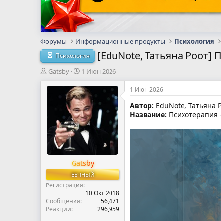
Форумы
Информационные продукты
Психология
[EduNote, Татьяна Роот] 
Психология
А
Д
Gatsby
1 Июн 2026
в
а
т
т
1 Июн 2026
о
а
Автор:
EduNote, Татьяна 
р
н
Название:
Психотерапия –
т
а
е
ч
м
а
ы
л
а
Gatsby
ВЕЧНЫЙ
Регистрация
10 Окт 2018
Сообщения
56,471
Реакции
296,959