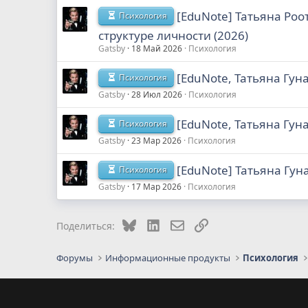
[EduNote] Татьяна Ро
Психология
структуре личности (2026)
Gatsby
18 Май 2026
Психология
[EduNote, Татьяна Гу
Психология
Gatsby
28 Июл 2026
Психология
[EduNote, Татьяна Гун
Психология
Gatsby
23 Мар 2026
Психология
[EduNote] Татьяна Гун
Психология
Gatsby
17 Мар 2026
Психология
Bluesky
LinkedIn
Электронная почта
Ссылка
Поделиться:
Форумы
Информационные продукты
Психология