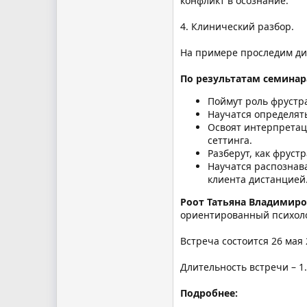
конфликт в осознание.
4. Клинический разбор.
На примере проследим ди
По результатам семинар
Поймут роль фрустр
Научатся определят
Освоят интерпретаци
сеттинга.
Разберут, как фруст
Научатся распознава
клиента дистанцией
Роот Татьяна Владимир
ориентированный психоло
Встреча состоится 26 мая 
Длительность встречи – 1.
Подробнее: