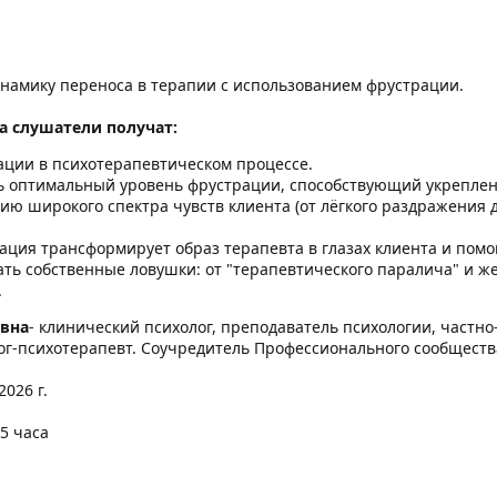
намику переноса в терапии с использованием фрустрации.
а слушатели получат:
ации в психотерапевтическом процессе.
ь оптимальный уровень фрустрации, способствующий укреплен
ю широкого спектра чувств клиента (от лёгкого раздражения до
рация трансформирует образ терапевта в глазах клиента и пом
ть собственные ловушки: от "терапевтического паралича" и ж
.
овна
- клинический психолог, преподаватель психологии, част
г-психотерапевт. Соучредитель Профессионального сообществ
2026 г.
5 часа