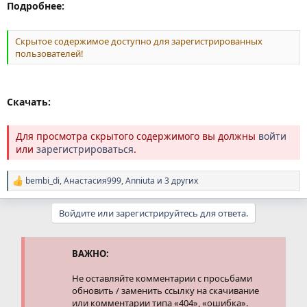
Подробнее:
Скрытое содержимое доступно для зарегистрированных
пользователей!
Скачать:
Для просмотра скрытого содержимого вы должны
войти
или
зарегистрироваться
.
bembi_di
,
Анастасия999
,
Anniuta
и 3 других
Р
е
а
Войдите или зарегистрируйтесь для ответа.
к
ц
и
и
ВАЖНО:
:
Не оставляйте комментарии с просьбами
обновить / заменить ссылку на скачивание
или комментарии типа «404», «ошибка».