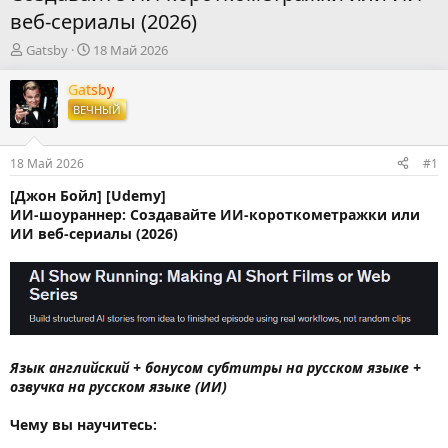
веб-сериалы (2026)
А
Д
Gatsby
18 Май 2026
в
а
т
т
Gatsby
о
а
ВЕЧНЫЙ
р
н
т
а
е
ч
18 Май 2026
#1
м
а
ы
л
[Джон Бойл] [Udemy]
а
ИИ-шоураннер: Создавайте ИИ-короткометражки или
ИИ веб-сериалы (2026)
Язык английский + бонусом субтитры на русском языке +
озвучка на русском языке (ИИ)
Чему вы научитесь: