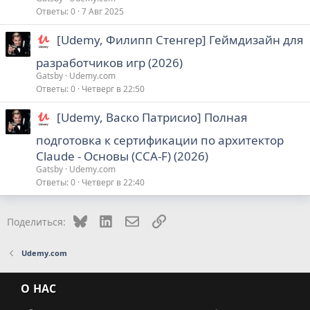
Ответы
0
7 Авг 2025
[Udemy, Филипп Стенгер] Геймдизайн для
разработчиков игр (2026)
Gatsby
Udemy.com
Ответы
0
Четверг в 22:50
[Udemy, Васко Патрисио] Полная
подготовка к сертификации по архитектор
Claude - Основы (CCA-F) (2026)
Gatsby
Udemy.com
Ответы
0
Четверг в 22:40
Bluesky
LinkedIn
Электронная почта
Ссылка
Поделиться:
Udemy.com
О НАС