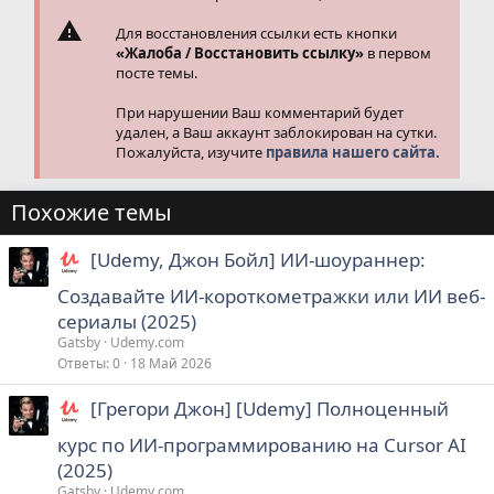
Для восстановления ссылки есть кнопки
«Жалоба / Восстановить ссылку»
в первом
посте темы.
При нарушении Ваш комментарий будет
удален, а Ваш аккаунт заблокирован на сутки.
Пожалуйста, изучите
правила нашего сайта.
Похожие темы
[Udemy, Джон Бойл] ИИ-шоураннер:
Создавайте ИИ-короткометражки или ИИ веб-
сериалы (2025)
Gatsby
Udemy.com
Ответы
0
18 Май 2026
[Грегори Джон] [Udemy] Полноценный
курс по ИИ-программированию на Cursor AI
(2025)
Gatsby
Udemy.com