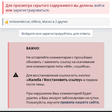
Для просмотра скрытого содержимого вы должны
войти
или
зарегистрироваться
.
mrlavendercat
,
ellibria
,
Maceu
и 2 других
Р
е
а
Войдите или зарегистрируйтесь для ответа.
к
ц
и
и
ВАЖНО:
:
Не оставляйте комментарии с просьбами
обновить / заменить ссылку на скачивание
или комментарии типа «404», «ошибка».
Для восстановления ссылки есть кнопки
«Жалоба / Восстановить ссылку»
в первом
посте темы.
При нарушении Ваш комментарий будет
удален, а Ваш аккаунт заблокирован на сутки.
Пожалуйста, изучите
правила нашего сайта.