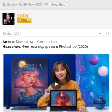
А
Д
Т
Gatsby
29 Июл 2021
photoshop
в
а
е
т
т
г
Gatsby
о
а
и
ВЕЧНЫЙ
р
н
т
а
е
ч
29 Июл 2021
#1
м
а
ы
л
Автор:
Domestika - Karmen Loh
а
Название:
Фентези портреты в Photoshop (2020)