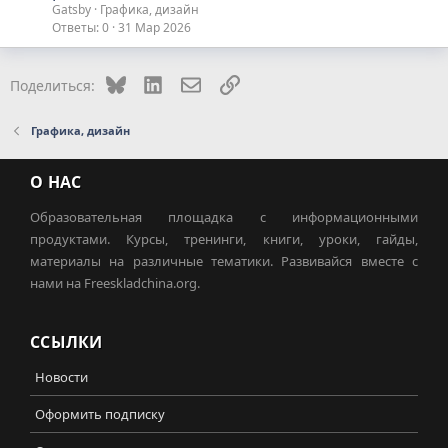
Gatsby
Графика, дизайн
Ответы
0
31 Мар 2026
Bluesky
LinkedIn
Электронная почта
Ссылка
Поделиться:
Графика, дизайн
О НАС
Образовательная площадка с информационными
продуктами. Курсы, тренинги, книги, уроки, гайды,
материалы на различные тематики. Развивайся вместе с
нами на Freeskladchina.org.
ССЫЛКИ
Новости
Оформить подписку