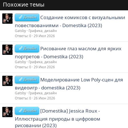
Похожие темы
Создание комиксов с визуальными
Дизайн
повествованиями - Domestika (2023)
Gatsby
Графика, дизайн
Ответы
0
29 Июл 2026
Рисование глаз маслом для ярких
Дизайн
портретов - Domestika (2023)
Gatsby
Графика, дизайн
Ответы
0
29 Июл 2026
Моделирование Low Poly-сцен для
Дизайн
видеоигр - domestika (2023)
Gatsby
Графика, дизайн
Ответы
0
26 Июн 2026
[Domestika] Jessica Roux -
Дизайн
Иллюстрация природы в цифровом
рисовании (2023)