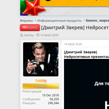
Форумы
Информационные продукты
Бизнес, марк
[Дмитрий Зверев] Нейросет
Бизнес
А
Д
Gatsby
14 Май 2026
в
а
т
т
14 Май 2026
о
а
[Дмитрий Зверев]
р
н
Нейросетевые презентац
т
а
е
ч
м
а
ы
л
а
Gatsby
ВЕЧНЫЙ
Регистрация
10 Окт 2018
Сообщения
56,359
Реакции
296,344