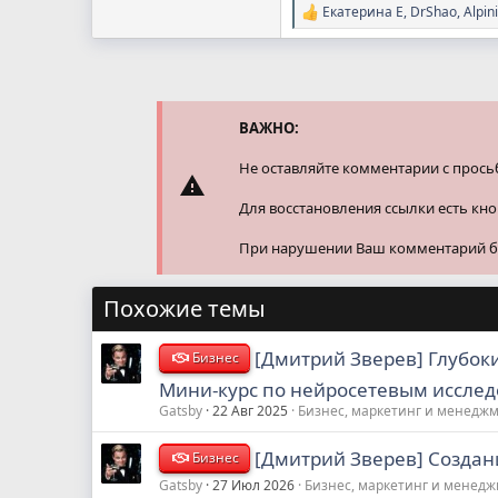
Екатерина Е
,
DrShao
,
Alpini
Р
е
а
к
ц
и
и
ВАЖНО:
:
Не оставляйте комментарии с прось
Для восстановления ссылки есть кн
При нарушении Ваш комментарий буд
Похожие темы
[Дмитрий Зверев] Глубок
Бизнес
Мини-курс по нейросетевым исслед
Gatsby
22 Авг 2025
Бизнес, маркетинг и менедж
[Дмитрий Зверев] Создани
Бизнес
Gatsby
27 Июл 2026
Бизнес, маркетинг и менед