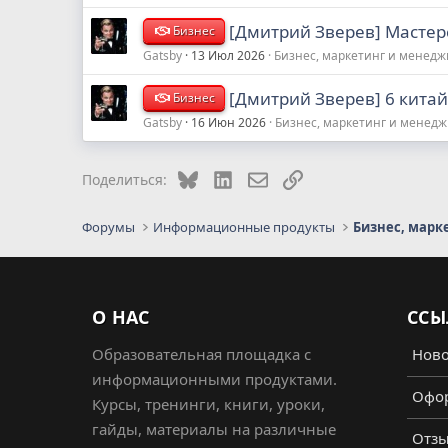
[Дмитрий Зверев] Мастерс
Бизнес
Gatsby
13 Июл 2026
Бизнес, маркетинг и менед
[Дмитрий Зверев] 6 китай
Бизнес
Gatsby
16 Июн 2026
Бизнес, маркетинг и менед
Bluesky
LinkedIn
Электронная почта
Ссылка
Поделиться:
Форумы
Информационные продукты
Бизнес, марк
О НАС
ССЫ
Образовательная площадка с
Ново
информационными продуктами.
Офор
Курсы, тренинги, книги, уроки,
гайды, материалы на различные
Отз