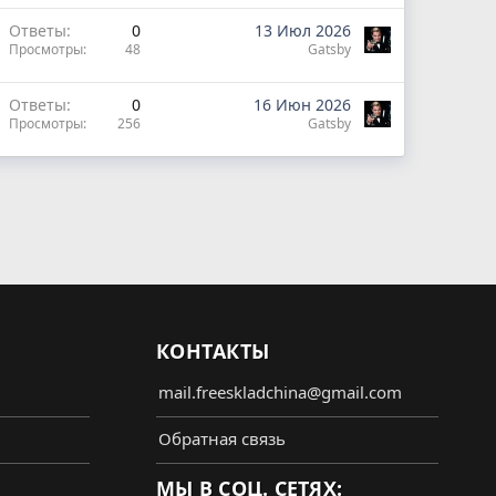
Ответы
0
13 Июл 2026
Просмотры
48
Gatsby
Ответы
0
16 Июн 2026
Просмотры
256
Gatsby
КОНТАКТЫ
mail.freeskladchina@gmail.com
Обратная связь
МЫ В СОЦ. СЕТЯХ: