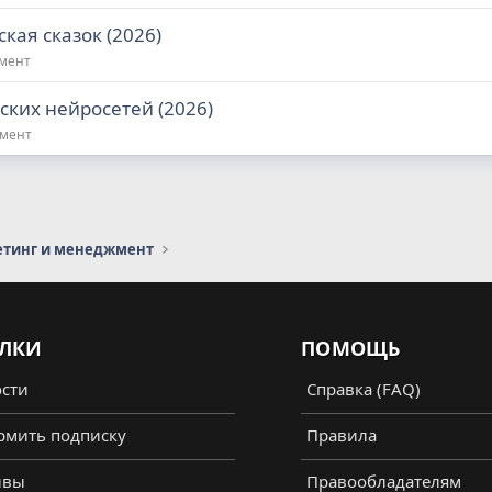
кая сказок (2026)
жмент
ских нейросетей (2026)
жмент
етинг и менеджмент
ЛКИ
ПОМОЩЬ
сти
Справка (FAQ)
мить подписку
Правила
ывы
Правообладателям