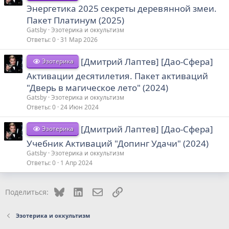
Энергетика 2025 секреты деревянной змеи.
Пакет Платинум (2025)
Gatsby
Эзотерика и оккультизм
Ответы
0
31 Мар 2026
[Дмитрий Лаптев] [Дао-Сфера]
Эзотерика
Активации десятилетия. Пакет активаций
"Дверь в магическое лето" (2024)
Gatsby
Эзотерика и оккультизм
Ответы
0
24 Июн 2024
[Дмитрий Лаптев] [Дао-Сфера]
Эзотерика
Учебник Активаций "Допинг Удачи" (2024)
Gatsby
Эзотерика и оккультизм
Ответы
0
1 Апр 2024
Bluesky
LinkedIn
Электронная почта
Ссылка
Поделиться:
Эзотерика и оккультизм