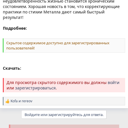
неудовлетворенность жизнью становится хроническим
состоянием. Хорошая новость в том, что корректирующие
практики по стихии Металла дают самый быстрый
результат!
Подробнее:
Скрытое содержимое доступно для зарегистрированных
пользователей!
Скачать:
Для просмотра скрытого содержимого вы должны
войти
или
зарегистрироваться
.
Kofa
и
rereov
Р
е
а
Войдите или зарегистрируйтесь для ответа.
к
ц
и