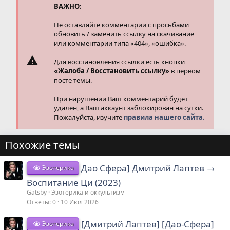
и
ВАЖНО:
:
Не оставляйте комментарии с просьбами
обновить / заменить ссылку на скачивание
или комментарии типа «404», «ошибка».
Для восстановления ссылки есть кнопки
«Жалоба / Восстановить ссылку»
в первом
посте темы.
При нарушении Ваш комментарий будет
удален, а Ваш аккаунт заблокирован на сутки.
Пожалуйста, изучите
правила нашего сайта.
Похожие темы
Дао Сфера] Дмитрий Лаптев →
Эзотерика
Воспитание Ци (2023)
Gatsby
Эзотерика и оккультизм
Ответы
0
10 Июл 2026
[Дмитрий Лаптев] [Дао-Сфера]
Эзотерика