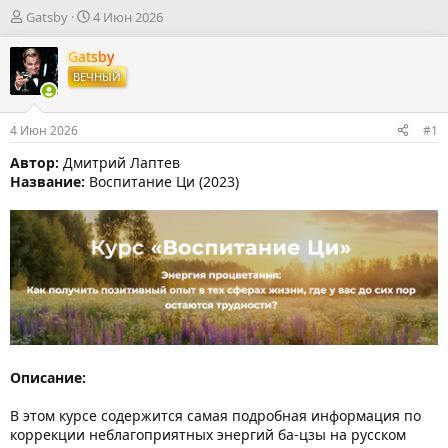
А
Д
Gatsby
4 Июн 2026
в
а
т
т
Gatsby
о
а
ВЕЧНЫЙ
р
н
т
а
е
ч
4 Июн 2026
#1
м
а
ы
л
Автор:
Дмитрий Лаптев
а
Название:
Воспитание Ци (2023)
Описание:
В этом курсе содержится самая подробная информация по
коррекции неблагоприятных энергий ба-цзы на русском