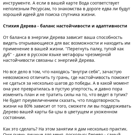
инструменте. А если в вашей карте Вода соответствует
неполезным Ресурсам, то знакомства в дороге едва ли будут
хорошей идеей для поиска спутника жизни.
Стихия Дерева - баланс настойчивости и адаптивности
От баланса в энергии Дерева зависит ваша способность
видеть открывающиеся для вас возможности и находить им
применение в вашей жизни. "Перегнуть палку, тупой как
дуб" - даже в русском языке метафоры чрезмерной
настойчивости связаны с энергией Дерева.
Но все дело в том, что находясь "внутри себя", зачастую
невозможно отличить ту грань, где настойчивость поможет
не сдаться за несколько шагов до победы. А в какой момент
она уже превратилась в пустую упертость, и давно пора
изменить план и не тратить силы на то, что ведет в тупик?
Не будет преувеличением сказать, что плодотворность
жизни на 80% зависит от того, сможете ли вы поддерживать
Дерево вашей карты ба-цзы в цветущем и ухоженном
состоянии.
Как это сделать? На этом занятии я дам несколько практик.
Они очень личные для меня, поскольку Дерево - самый