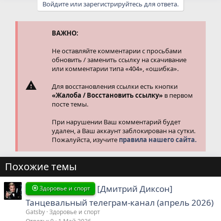
Войдите или зарегистрируйтесь для ответа.
к
ц
и
и
ВАЖНО:
:
Не оставляйте комментарии с просьбами
обновить / заменить ссылку на скачивание
или комментарии типа «404», «ошибка».
Для восстановления ссылки есть кнопки
«Жалоба / Восстановить ссылку»
в первом
посте темы.
При нарушении Ваш комментарий будет
удален, а Ваш аккаунт заблокирован на сутки.
Пожалуйста, изучите
правила нашего сайта.
Похожие темы
[Дмитрий Диксон]
Здоровье и спорт
Танцевальный телеграм-канал (апрель 2026)
Gatsby
Здоровье и спорт