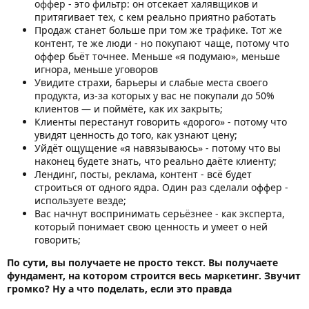
оффер - это фильтр: он отсекает халявщиков и
притягивает тех, с кем реально приятно работать
Продаж станет больше при том же трафике. Тот же
контент, те же люди - но покупают чаще, потому что
оффер бьёт точнее. Меньше «я подумаю», меньше
игнора, меньше уговоров
Увидите страхи, барьеры и слабые места своего
продукта, из-за которых у вас не покупали до 50%
клиентов — и поймёте, как их закрыть;
Клиенты перестанут говорить «дорого» - потому что
увидят ценность до того, как узнают цену;
Уйдёт ощущение «я навязываюсь» - потому что вы
наконец будете знать, что реально даёте клиенту;
Лендинг, посты, реклама, контент - всё будет
строиться от одного ядра. Один раз сделали оффер -
используете везде;
Вас начнут воспринимать серьёзнее - как эксперта,
который понимает свою ценность и умеет о ней
говорить;
По сути, вы получаете не просто текст. Вы получаете
фундамент, на котором строится весь маркетинг. Звучит
громко? Ну а что поделать, если это правда