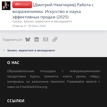
[Дмитрий Немтюрев] Работа с
Бизнес
возражениями. Искусство и наука
эффективных продаж (2025)
Gatsby
Бизнес, маркетинг и менеджмент
Ответы
0
30 Июл 2026
Bluesky
LinkedIn
Электронная почта
Ссылка
Поделиться:
Бизнес, маркетинг и менеджмент
О НАС
Образовательная площадка с информационными
продуктами. Курсы, тренинги, книги, уроки, гайды,
материалы на различные тематики. Развивайся вместе с
нами на Freeskladchina.org.
ССЫЛКИ