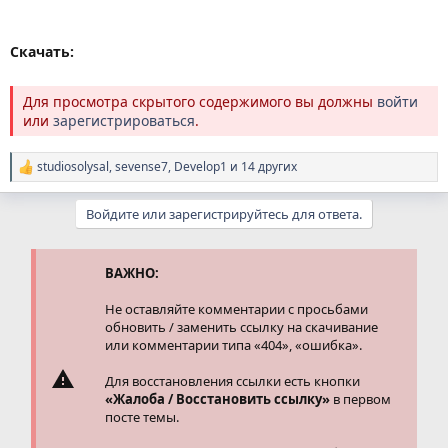
Скачать:
Для просмотра скрытого содержимого вы должны
войти
или
зарегистрироваться
.
studiosolysal
,
sevense7
,
Develop1
и 14 других
Р
е
а
Войдите или зарегистрируйтесь для ответа.
к
ц
и
и
ВАЖНО:
:
Не оставляйте комментарии с просьбами
обновить / заменить ссылку на скачивание
или комментарии типа «404», «ошибка».
Для восстановления ссылки есть кнопки
«Жалоба / Восстановить ссылку»
в первом
посте темы.