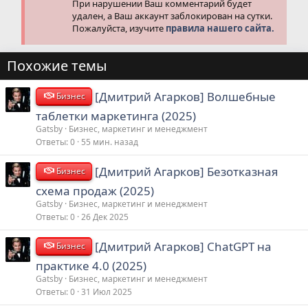
При нарушении Ваш комментарий будет
удален, а Ваш аккаунт заблокирован на сутки.
Пожалуйста, изучите
правила нашего сайта.
Похожие темы
[Дмитрий Агарков] Волшебные
Бизнес
таблетки маркетинга (2025)
Gatsby
Бизнес, маркетинг и менеджмент
Ответы
0
55 мин. назад
[Дмитрий Агарков] Безотказная
Бизнес
схема продаж (2025)
Gatsby
Бизнес, маркетинг и менеджмент
Ответы
0
26 Дек 2025
[Дмитрий Агарков] ChatGPT на
Бизнес
практике 4.0 (2025)
Gatsby
Бизнес, маркетинг и менеджмент
Ответы
0
31 Июл 2025