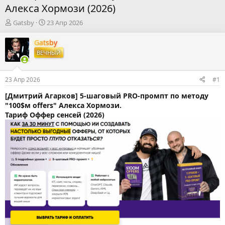
Алекса Хормози (2026)
А
Д
Gatsby
23 Апр 2026
в
а
т
т
Gatsby
о
а
ВЕЧНЫЙ
р
н
т
а
е
ч
23 Апр 2026
#1
м
а
ы
л
[Дмитрий Агарков] 5-шаговый PRO-промпт по методу
а
"100$м offers" Алекса Хормози.
Тариф Оффер сенсей (2026)