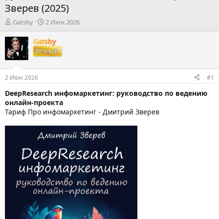
Зверев (2025)
А
Д
Gatsby
2 Июн 2026
в
а
т
т
Gatsby
о
а
ВЕЧНЫЙ
р
н
т
а
е
ч
2 Июн 2026
#1
м
а
ы
л
DeepResearch инфомаркетинг: руководство по ведению
а
онлайн-проекта
Тариф Про инфомаркетинг - Дмитрий Зверев