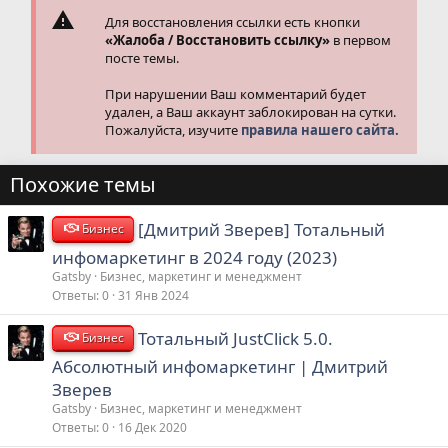
Для восстановления ссылки есть кнопки
«Жалоба / Восстановить ссылку»
в первом
посте темы.
При нарушении Ваш комментарий будет
удален, а Ваш аккаунт заблокирован на сутки.
Пожалуйста, изучите
правила нашего сайта.
Похожие темы
[Дмитрий Зверев] Тотальный
Бизнес
инфомаркетинг в 2024 году (2023)
Gatsby
Бизнес, маркетинг и менеджмент
Ответы
0
31 Янв 2024
Тотальный JustClick 5.0.
Бизнес
Абсолютный инфомаркетинг | Дмитрий
Зверев
Gatsby
Бизнес, маркетинг и менеджмент
Ответы
0
16 Дек 2020