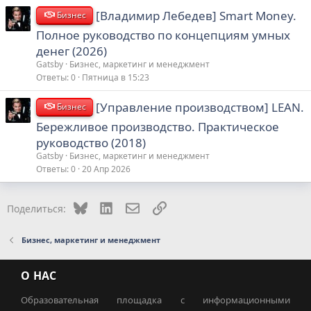
[Владимир Лебедев] Smart Money.
Бизнес
Полное руководство по концепциям умных
денег (2026)
Gatsby
Бизнес, маркетинг и менеджмент
Ответы
0
Пятница в 15:23
[Управление производством] LEAN.
Бизнес
Бережливое производство. Практическое
руководство (2018)
Gatsby
Бизнес, маркетинг и менеджмент
Ответы
0
20 Апр 2026
Bluesky
LinkedIn
Электронная почта
Ссылка
Поделиться:
Бизнес, маркетинг и менеджмент
О НАС
Образовательная площадка с информационными