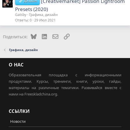
[Creativemarket] Passion Lightroom
Дизайн
Presets (2020)
Gatsby
Графика, дизайн
Ответы
0
29 Июл 2021
Bluesky
LinkedIn
Электронная почта
Ссылка
Поделиться:
Графика, дизайн
О НАС
Образовательная площадка с информационными
продуктами. Курсы, тренинги, книги, уроки, гайды,
материалы на различные тематики. Развивайся вместе с
нами на Freeskladchina.org.
ССЫЛКИ
Новости