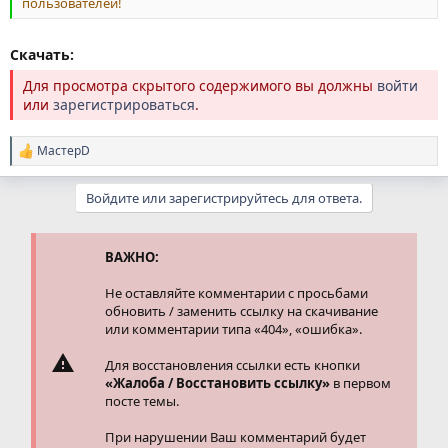
пользователей!
Скачать:
Для просмотра скрытого содержимого вы должны
войти
или
зарегистрироваться
.
МастерD
Р
е
а
Войдите или зарегистрируйтесь для ответа.
к
ц
и
и
ВАЖНО:
:
Не оставляйте комментарии с просьбами
обновить / заменить ссылку на скачивание
или комментарии типа «404», «ошибка».
Для восстановления ссылки есть кнопки
«Жалоба / Восстановить ссылку»
в первом
посте темы.
При нарушении Ваш комментарий будет