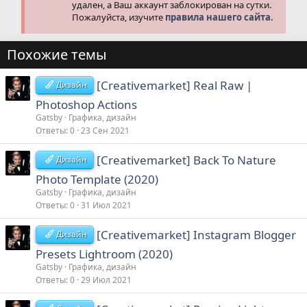
удален, а Ваш аккаунт заблокирован на сутки.
Пожалуйста, изучите
правила нашего сайта.
Похожие темы
[Creativemarket] Real Raw |
Дизайн
Photoshop Actions
Gatsby
Графика, дизайн
Ответы
0
23 Сен 2021
[Creativemarket] Back To Nature
Дизайн
Photo Template (2020)
Gatsby
Графика, дизайн
Ответы
0
31 Июл 2021
[Creativemarket] Instagram Blogger
Дизайн
Presets Lightroom (2020)
Gatsby
Графика, дизайн
Ответы
0
29 Июл 2021