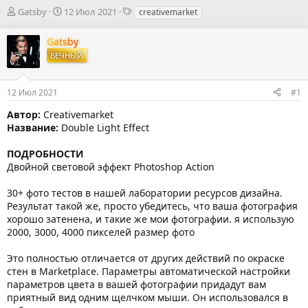
А
Д
Т
Gatsby
12 Июл 2021
creativemarket
в
а
е
т
т
г
Gatsby
о
а
и
ВЕЧНЫЙ
р
н
т
а
е
ч
12 Июл 2021
#1
м
а
ы
л
Автор:
Creativemarket
а
Название:
Double Light Effect
ПОДРОБНОСТИ
Двойной световой эффект Photoshop Action
30+ фото тестов в нашей лаборатории ресурсов дизайна.
Результат такой же, просто убедитесь, что ваша фотография
хорошо затенена, и такие же мои фотографии. я использую
2000, 3000, 4000 пикселей размер фото
Это полностью отличается от других действий по окраске
стен в Marketplace. Параметры автоматической настройки
параметров цвета в вашей фотографии придадут вам
приятный вид одним щелчком мыши. Он использовался в