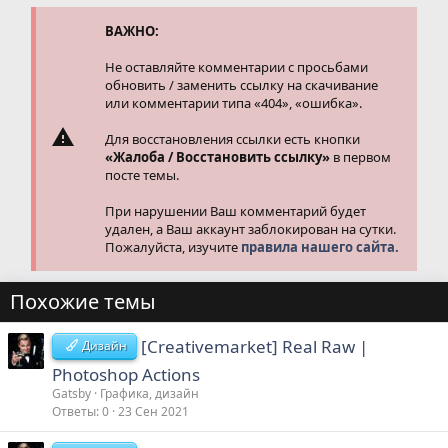
и
и
ВАЖНО:
:
Не оставляйте комментарии с просьбами
обновить / заменить ссылку на скачивание
или комментарии типа «404», «ошибка».
Для восстановления ссылки есть кнопки
«Жалоба / Восстановить ссылку»
в первом
посте темы.
При нарушении Ваш комментарий будет
удален, а Ваш аккаунт заблокирован на сутки.
Пожалуйста, изучите
правила нашего сайта.
Похожие темы
[Creativemarket] Real Raw |
Дизайн
Photoshop Actions
Gatsby
Графика, дизайн
Ответы
0
23 Сен 2021