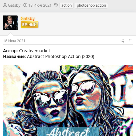
А
Д
Т
Gatsby
18 Июл 2021
action
photoshop action
в
а
е
т
т
г
Gatsby
о
а
и
ВЕЧНЫЙ
р
н
т
а
е
ч
18 Июл 2021
#1
м
а
ы
л
Автор:
Creativemarket
а
Название:
Abstract Photoshop Action (2020)