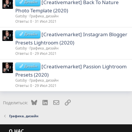
[Creativemarket] Back To Nature
Дизайн
Photo Template (2020)
Gatsby
Графика, дизайн
Ответы
0
31 Июл 2021
[Creativemarket] Instagram Blogger
Дизайн
Presets Lightroom (2020)
Gatsby
Графика, дизайн
Ответы
0
29 Июл 2021
[Creativemarket] Passion Lightroom
Дизайн
Presets (2020)
Gatsby
Графика, дизайн
Ответы
0
29 Июл 2021
Bluesky
LinkedIn
Электронная почта
Ссылка
Поделиться:
Графика, дизайн
О НАС