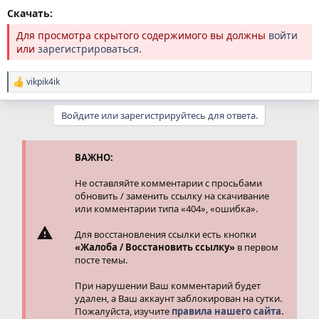
Скачать:
Для просмотра скрытого содержимого вы должны
войти
или
зарегистрироваться
.
vikpik4ik
Р
е
а
Войдите или зарегистрируйтесь для ответа.
к
ц
и
и
ВАЖНО:
:
Не оставляйте комментарии с просьбами
обновить / заменить ссылку на скачивание
или комментарии типа «404», «ошибка».
Для восстановления ссылки есть кнопки
«Жалоба / Восстановить ссылку»
в первом
посте темы.
При нарушении Ваш комментарий будет
удален, а Ваш аккаунт заблокирован на сутки.
Пожалуйста, изучите
правила нашего сайта.