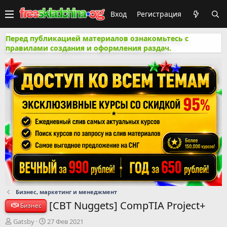
Вход
Регистрация
Перед публикацией материалов ознакомьтесь с
правилами создания и оформления раздач.
Бизнес, маркетинг и менеджмент
[CBT Nuggets] CompTIA Project+
Бизнес
А
Д
Gatsby
27 Фев 2021