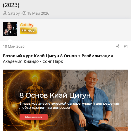
(2023)
А
Д
Gatsby
18 Май 2026
в
а
т
т
Gatsby
о
а
ВЕЧНЫЙ
р
н
т
а
е
ч
18 Май 2026
#1
м
а
ы
л
Базовый курс Киай Цигун 8 Основ + Реабилитация
а
Академия Киайдо - Сонг Парк