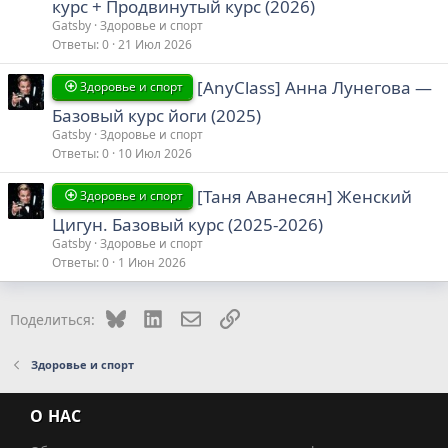
курс + Продвинутый курс (2026)
Gatsby
Здоровье и спорт
Ответы
0
21 Июл 2026
[AnyClass] Анна Лунегова ―
Здоровье и спорт
Базовый курс йоги (2025)
Gatsby
Здоровье и спорт
Ответы
0
10 Июл 2026
[Таня Аванесян] Женский
Здоровье и спорт
Цигун. Базовый курс (2025-2026)
Gatsby
Здоровье и спорт
Ответы
0
1 Июн 2026
Bluesky
LinkedIn
Электронная почта
Ссылка
Поделиться:
Здоровье и спорт
О НАС