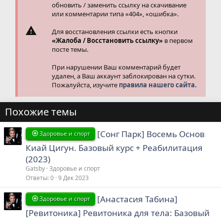
обновить / заменить ссылку на скачивание
или комментарии типа «404», «ошибка».
Для восстановления ссылки есть кнопки
«Жалоба / Восстановить ссылку»
в первом
посте темы.
При нарушении Ваш комментарий будет
удален, а Ваш аккаунт заблокирован на сутки.
Пожалуйста, изучите
правила нашего сайта.
Похожие темы
[Сонг Парк] Восемь Основ
Здоровье и спорт
Киай Цигун. Базовый курс + Реабилитация
(2023)
Gatsby
Здоровье и спорт
Ответы
0
9 Дек 2023
[Анастасия Табина]
Здоровье и спорт
[Ревитоника] Ревитоника для тела: Базовый