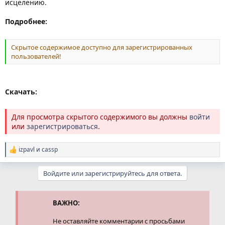
исцелению.
Подробнее:
Скрытое содержимое доступно для зарегистрированных
пользователей!
Скачать:
Для просмотра скрытого содержимого вы должны
войти
или
зарегистрироваться
.
izpavl
и
cassp
Р
е
а
Войдите или зарегистрируйтесь для ответа.
к
ц
и
и
ВАЖНО:
:
Не оставляйте комментарии с просьбами