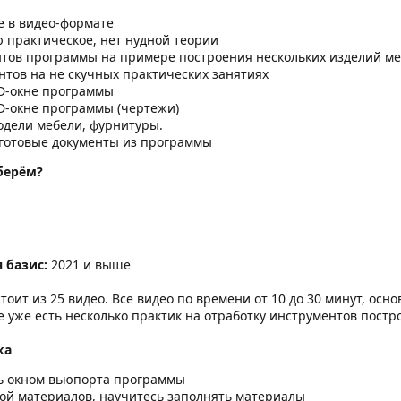
 в видео-формате
 практическое, нет нудной теории
тов программы на примере построения нескольких изделий м
нтов на не скучных практических занятиях
3D-окне программы
2D-окне программы (чертежи)
одели мебели, фурнитуры.
готовые документы из программы
берём?
 базис:
2021 и выше
оит из 25 видео. Все видео по времени от 10 до 30 минут, осно
е уже есть несколько практик на отработку инструментов постр
ка
ь окном вьюпорта программы
зой материалов, научитесь заполнять материалы