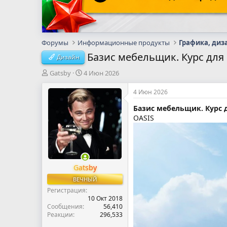
Форумы
Информационные продукты
Графика, диз
Базис мебельщик. Курс для
Дизайн
А
Д
Gatsby
4 Июн 2026
в
а
т
т
4 Июн 2026
о
а
Базис мебельщик. Курс
р
н
OASIS
т
а
е
ч
м
а
ы
л
а
Gatsby
ВЕЧНЫЙ
Регистрация
10 Окт 2018
Сообщения
56,410
Реакции
296,533