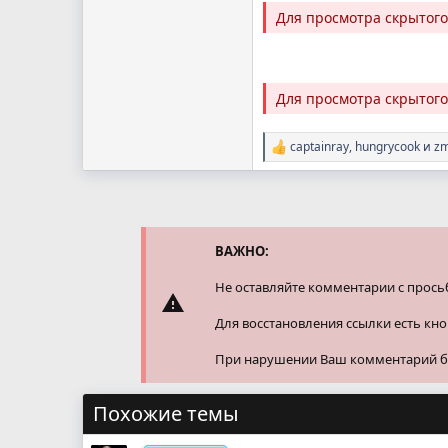
Для просмотра скрытог
Для просмотра скрытог
captainray
,
hungrycook
и
z
Р
е
а
к
ц
и
и
ВАЖНО:
:
Не оставляйте комментарии с прось
Для восстановления ссылки есть кн
При нарушении Ваш комментарий буд
Похожие темы