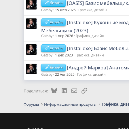
[OASIS] Базис мебельщик
Дизайн
Gatsby
15 Фев 2025
Графика, дизайн
[Installexe] Кухонные мо
Дизайн
Мебельщик» (2023)
Gatsby
1 Апр 2026
Графика, дизайн
[Installexe] Базис Мебел
Дизайн
Gatsby
1 Дек 2023
Графика, дизайн
[Андрей Марков] Анатомия
Дизайн
Gatsby
22 Авг 2025
Графика, дизайн
Bluesky
LinkedIn
Электронная почта
Ссылка
Поделиться:
Форумы
Информационные продукты
Графика, диз