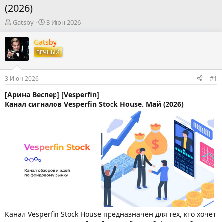
(2026)
А
Д
Gatsby
3 Июн 2026
в
а
т
т
Gatsby
о
а
ВЕЧНЫЙ
р
н
т
а
е
ч
3 Июн 2026
#1
м
а
ы
л
[Арина Веспер] [Vesperfin]
а
Канал сигналов Vesperfin Stock House. Май (2026)
Канал Vesperfin Stock House предназначен для тех, кто хочет