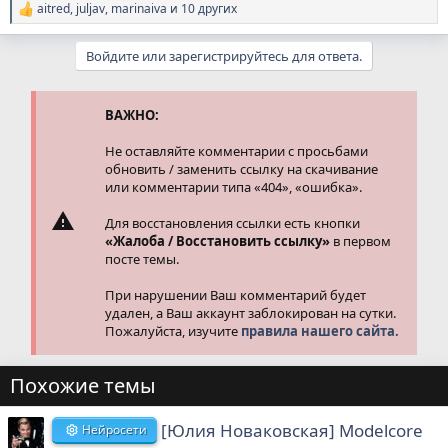
aitred
,
juljav
,
marinaiva
и 10 других
Р
е
а
Войдите или зарегистрируйтесь для ответа.
к
ц
и
и
ВАЖНО:
:
Не оставляйте комментарии с просьбами
обновить / заменить ссылку на скачивание
или комментарии типа «404», «ошибка».
Для восстановления ссылки есть кнопки
«Жалоба / Восстановить ссылку»
в первом
посте темы.
При нарушении Ваш комментарий будет
удален, а Ваш аккаунт заблокирован на сутки.
Пожалуйста, изучите
правила нашего сайта.
Похожие темы
[Юлия Новаковская] Modelcore
Нейросети