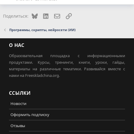
Bluesky
LinkedIn
Электронная почта
Ссылка
Поделиться:
Программы, скрипты, нейросети (ИИ)
О НАС
Образовательная площадка с информационными
продуктами. Курсы, тренинги, книги, уроки, гайды,
материалы на различные тематики. Развивайся вместе с
нами на Freeskladchina.org.
ССЫЛКИ
Новости
Оформить подписку
Отзывы