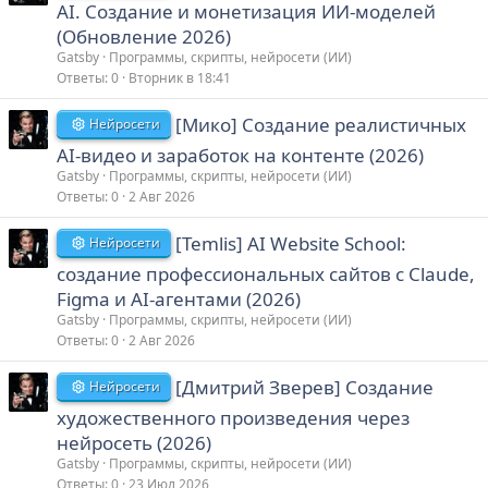
AI. Создание и монетизация ИИ-моделей
(Обновление 2026)
Gatsby
Программы, скрипты, нейросети (ИИ)
Ответы
0
Вторник в 18:41
[Мико] Создание реалистичных
Нейросети
AI-видео и заработок на контенте (2026)
Gatsby
Программы, скрипты, нейросети (ИИ)
Ответы
0
2 Авг 2026
[Temlis] AI Website School:
Нейросети
создание профессиональных сайтов с Claude,
Figma и AI-агентами (2026)
Gatsby
Программы, скрипты, нейросети (ИИ)
Ответы
0
2 Авг 2026
[Дмитрий Зверев] Создание
Нейросети
художественного произведения через
нейросеть (2026)
Gatsby
Программы, скрипты, нейросети (ИИ)
Ответы
0
23 Июл 2026