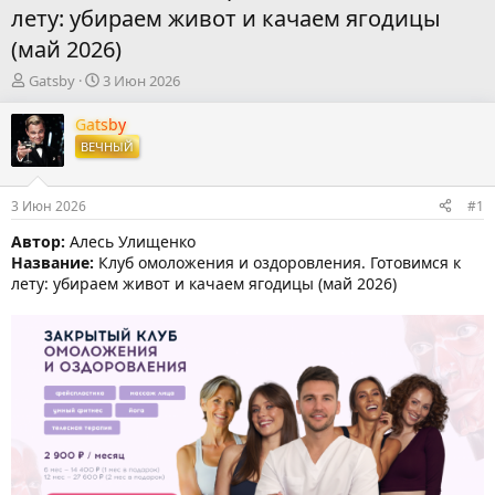
лету: убираем живот и качаем ягодицы
(май 2026)
А
Д
Gatsby
3 Июн 2026
в
а
т
т
Gatsby
о
а
ВЕЧНЫЙ
р
н
т
а
е
ч
3 Июн 2026
#1
м
а
ы
л
Автор:
Алесь Улищенко
а
Название:
Клуб омоложения и оздоровления. Готовимся к
лету: убираем живот и качаем ягодицы (май 2026)