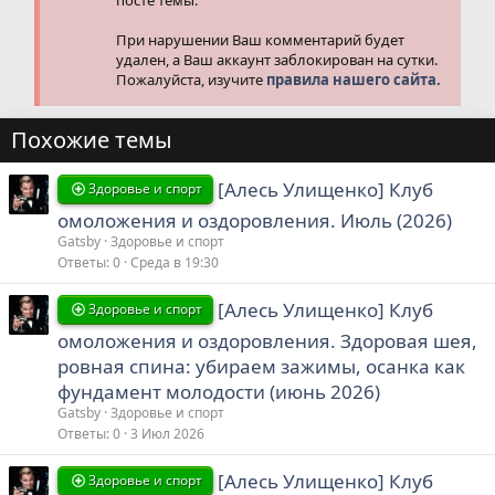
посте темы.
При нарушении Ваш комментарий будет
удален, а Ваш аккаунт заблокирован на сутки.
Пожалуйста, изучите
правила нашего сайта.
Похожие темы
[Алесь Улищенко] Клуб
Здоровье и спорт
омоложения и оздоровления. Июль (2026)
Gatsby
Здоровье и спорт
Ответы
0
Среда в 19:30
[Алесь Улищенко] Клуб
Здоровье и спорт
омоложения и оздоровления. Здоровая шея,
ровная спина: убираем зажимы, осанка как
фундамент молодости (июнь 2026)
Gatsby
Здоровье и спорт
Ответы
0
3 Июл 2026
[Алесь Улищенко] Клуб
Здоровье и спорт