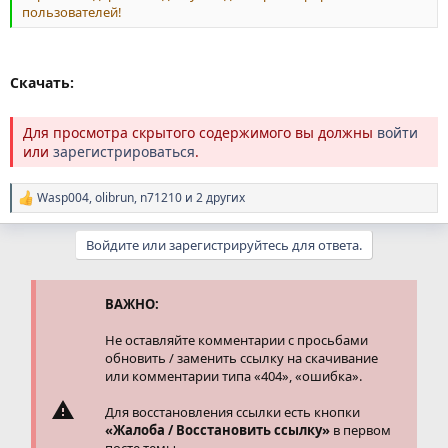
пользователей!
Скачать:
Для просмотра скрытого содержимого вы должны
войти
или
зарегистрироваться
.
Wasp004
,
olibrun
,
n71210
и 2 других
Р
е
а
Войдите или зарегистрируйтесь для ответа.
к
ц
и
и
ВАЖНО:
:
Не оставляйте комментарии с просьбами
обновить / заменить ссылку на скачивание
или комментарии типа «404», «ошибка».
Для восстановления ссылки есть кнопки
«Жалоба / Восстановить ссылку»
в первом