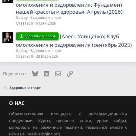
омоложения и оздоровления. Фундамент
нашей красоты и здоровья. Апрель (2026)
Gatsby
Здоровье и спорт
Ответы
0
6 Май 2026
[Алесь Улищенко] Клуб
Здоровье и спорт
омоложения и оздоровления (сентябрь 2025)
Gatsby
Здоровье и спорт
Ответы
0
20 Мар 2026
Bluesky
LinkedIn
Электронная почта
Ссылка
Поделиться:
Здоровье и спорт
О НАС
Образовательная площадка с информационными
продуктами. Курсы, тренинги, книги, уроки, гайды,
материалы на различные тематики. Развивайся вместе с
нами на Freeskladchina.org.