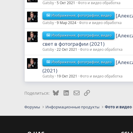
Gatsby
5 Окт 2021
Фото и видео обработка
[Алекс
Изображения, фотографии, видео
Gatsby
9 Мар 2024
Фото и видео обработка
[Алекс
Изображения, фотографии, видео
свет в фотографии (2021)
Gatsby
22 Окт 2021
Фото и видео обработка
[Алекс
Изображения, фотографии, видео
(2021)
Gatsby
19 Окт 2021
Фото и видео обработка
Bluesky
LinkedIn
Электронная почта
Ссылка
Поделиться:
Форумы
Информационные продукты
Фото и видео