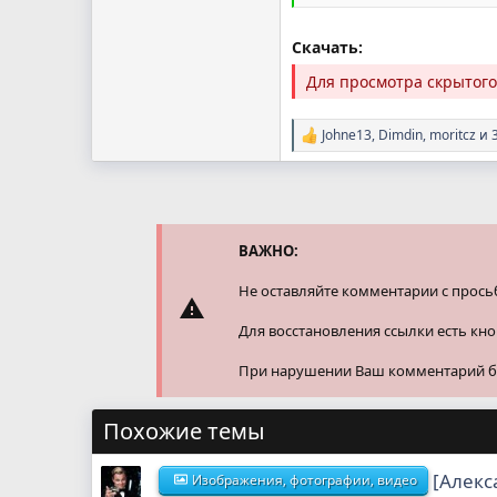
Скачать:
Для просмотра скрытог
Johne13
,
Dimdin
,
moritcz
и 3
Р
е
а
к
ц
и
и
ВАЖНО:
:
Не оставляйте комментарии с прось
Для восстановления ссылки есть кн
При нарушении Ваш комментарий буд
Похожие темы
[Алекс
Изображения, фотографии, видео