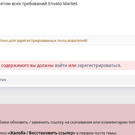
четом всех требований Envato Market.
ь
пно для зарегистрированных пользователей!
о содержимого вы должны
войти
или
зарегистрироваться
.
угих
бами обновить / заменить ссылку на скачивание или комментарии тип
опки
«Жалоба / Восстановить ссылку»
в первом посте темы.