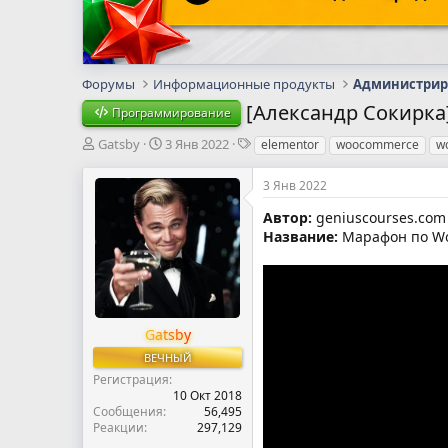
Форумы
Информационные продукты
[Александр Сокирка]
Программирование
А
Д
Т
Gatsby
3 Янв 2022
elementor
woocommerce
w
в
а
е
т
т
г
3 Янв 2022
о
а
и
р
н
Автор:
geniuscourses.com
т
а
Название:
Марафон по Wor
е
ч
м
а
ы
л
а
Gatsby
ВЕЧНЫЙ
Регистрация
10 Окт 2018
Сообщения
56,495
Реакции
297,129