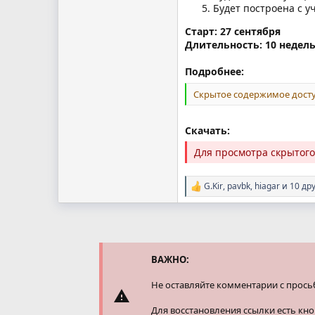
Будет построена с у
Старт: 27 сентября
Длительность: 10 недел
Подробнее:
Скрытое содержимое досту
Скачать:
Для просмотра скрытог
G.Kir
,
pavbk
,
hiagar
и 10 др
Р
е
а
к
ц
и
и
ВАЖНО:
:
Не оставляйте комментарии с прось
Для восстановления ссылки есть кн