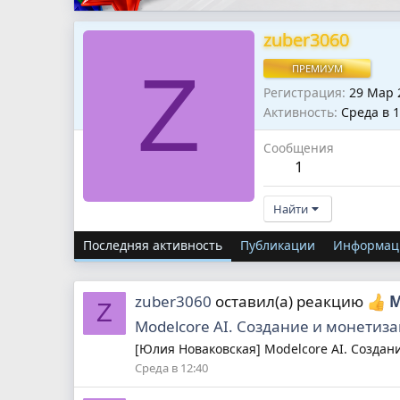
zuber3060
Z
ПРЕМИУМ
Регистрация
29 Мар 
Активность
Среда в 1
Сообщения
1
Найти
Последняя активность
Публикации
Информац
zuber3060
оставил(а) реакцию
М
Z
Modelcore AI. Создание и монетиз
[Юлия Новаковская] Modelcore AI. Создан
Среда в 12:40