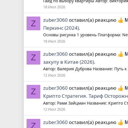
Гайд по выбору квартиры Автор: Виктория 
18 Июл 2026
zuber3060
оставил(а) реакцию
М
Z
Перкинс (2024)
.
Основы рисунка 1 уровень Платформа: Ne
18 Июл 2026
zuber3060
оставил(а) реакцию
М
Z
закупу в Китае (2026)
.
Автор: Валерия Дуброва Название: Путь к 
12 Июл 2026
zuber3060
оставил(а) реакцию
М
Z
Крипто Стратегия. Тариф Осторожн
Автор: Рами Зайцман Название: Крипто Ст
12 Июл 2026
zuber3060
оставил(а) реакцию
М
Z