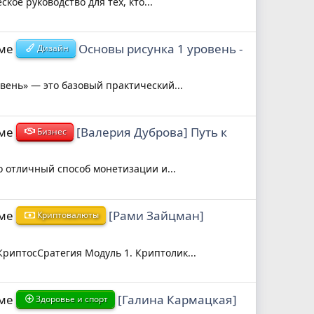
ое руководство для тех, кто...
еме
Основы рисунка 1 уровень -
Дизайн
вень» — это базовый практический...
еме
[Валерия Дуброва] Путь к
Бизнес
то отличный способ монетизации и...
еме
[Рами Зайцман]
Криптовалюты
риптосСратегия Модуль 1. Криптолик...
еме
[Галина Кармацкая]
Здоровье и спорт