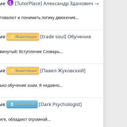
еме
[TutorPlace] Александр Зданович →
птовалют и понимать логику движения...
еме
[trade soul] Обучение
Инвестиции
винутый: Вступление Словарь...
еме
[Павел Жуковский]
Инвестиции
ко обучение азам. Я недавно...
еме
[Dark Psychologist]
Психология
иге, обладают огромной...