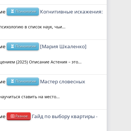
еме
Когнитивные искажения:
Психология
ихологию в список наук, чьи...
еме
[Мария Шкаленко]
Психология
нием (2025) Описание Астения – это...
еме
Мастер словесных
Психология
учиться ставить на место...
еме
Гайд по выбору квартиры -
Разное