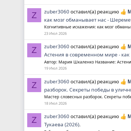
zuber3060
оставил(а) реакцию
М
Z
как мозг обманывает нас - Шереме
Когнитивные искажения: как мозг обманы
23 Июл 2026
zuber3060
оставил(а) реакцию
М
Z
Астения в современном мире - как
Автор: Мария Шкаленко Название: Астения
19 Июл 2026
zuber3060
оставил(а) реакцию
М
Z
разборок. Секреты победы в уличн
Мастер словесных разборок. Секреты побе
18 Июл 2026
zuber3060
оставил(а) реакцию
М
Z
Тукаева (2026)
.