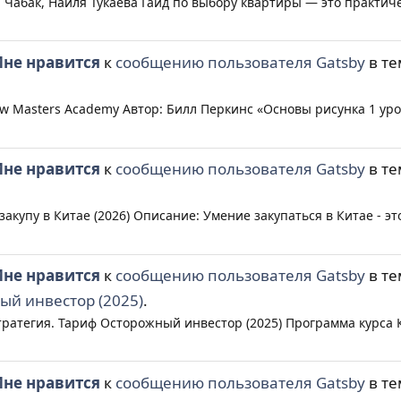
Чабак, Наиля Тукаева Гайд по выбору квартиры — это практическ
не нравится
к
сообщению пользователя Gatsby
в т
w Masters Academy Автор: Билл Перкинс «Основы рисунка 1 уро
не нравится
к
сообщению пользователя Gatsby
в т
закупу в Китае (2026) Описание: Умение закупаться в Китае - э
не нравится
к
сообщению пользователя Gatsby
в т
ый инвестор (2025)
.
ратегия. Тариф Осторожный инвестор (2025) Программа курса К
не нравится
к
сообщению пользователя Gatsby
в т