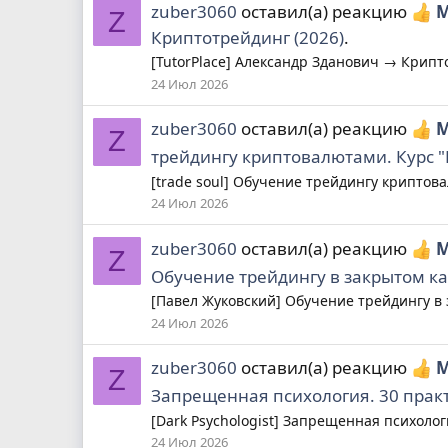
zuber3060
оставил(а) реакцию
М
Z
Криптотрейдинг (2026)
.
[TutorPlace] Александр Зданович → Крипт
24 Июл 2026
zuber3060
оставил(а) реакцию
М
Z
трейдингу криптовалютами. Курс "
[trade soul] Обучение трейдингу криптов
24 Июл 2026
zuber3060
оставил(а) реакцию
М
Z
Обучение трейдингу в закрытом ка
[Павел Жуковский] Обучение трейдингу в з
24 Июл 2026
zuber3060
оставил(а) реакцию
М
Z
Запрещенная психология. 30 практ
[Dark Psychologist] Запрещенная психолог
24 Июл 2026