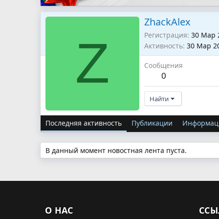
ZhackAlex
Регистрация
30 Мар 
Z
Активность
30 Мар 2
Сообщения
0
Найти
Последняя активность
Публикации
Информац
В данный момент новостная лента пуста.
О НАС
ССЫ