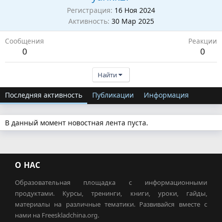
Регистрация
16 Ноя 2024
Активность
30 Мар 2025
Сообщения
Реакции
0
0
Найти
Последняя активность
Публикации
Информация
В данный момент новостная лента пуста.
О НАС
Образовательная площадка с информационными
продуктами. Курсы, тренинги, книги, уроки, гайды,
материалы на различные тематики. Развивайся вместе с
нами на Freeskladchina.org.