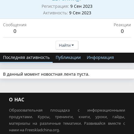
Регистрация
9 Сен 2023
Активность
9 Сен 2023
Сообщения
Реакции
0
0
Найти
Последняя активность
Публикации
Информация
В данный момент новостная лента пуста.
О НАС
Образовательная площадка с информационными
продуктами. Курсы, тренинги, книги, уроки, гайды,
материалы на различные тематики. Развивайся вместе с
нами на Freeskladchina.org.