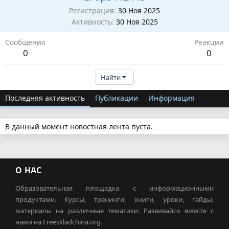
Регистрация
30 Ноя 2025
Активность
30 Ноя 2025
Сообщения
Реакции
0
0
Найти
Последняя активность
Публикации
Информация
В данный момент новостная лента пуста.
О НАС
Образовательная площадка с информационными
продуктами. Курсы, тренинги, книги, уроки, гайды,
материалы на различные тематики. Развивайся вместе с
нами на Freeskladchina.org.