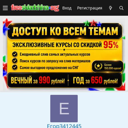
Вход
Регистрация
Е
Егор3412445