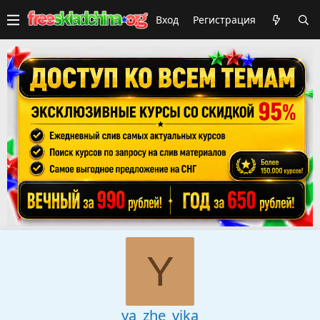
Вход
Регистрация
Y
ya_zhe_vika