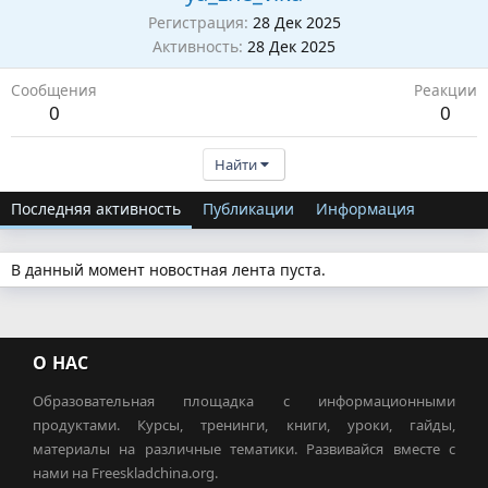
Регистрация
28 Дек 2025
Активность
28 Дек 2025
Сообщения
Реакции
0
0
Найти
Последняя активность
Публикации
Информация
В данный момент новостная лента пуста.
О НАС
Образовательная площадка с информационными
продуктами. Курсы, тренинги, книги, уроки, гайды,
материалы на различные тематики. Развивайся вместе с
нами на Freeskladchina.org.