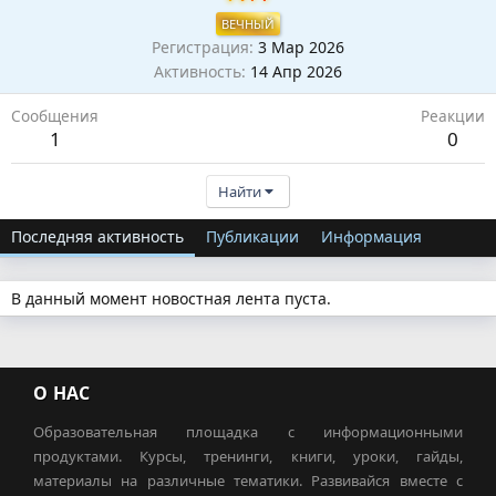
ВЕЧНЫЙ
Регистрация
3 Мар 2026
Активность
14 Апр 2026
Сообщения
Реакции
1
0
Найти
Последняя активность
Публикации
Информация
В данный момент новостная лента пуста.
О НАС
Образовательная площадка с информационными
продуктами. Курсы, тренинги, книги, уроки, гайды,
материалы на различные тематики. Развивайся вместе с