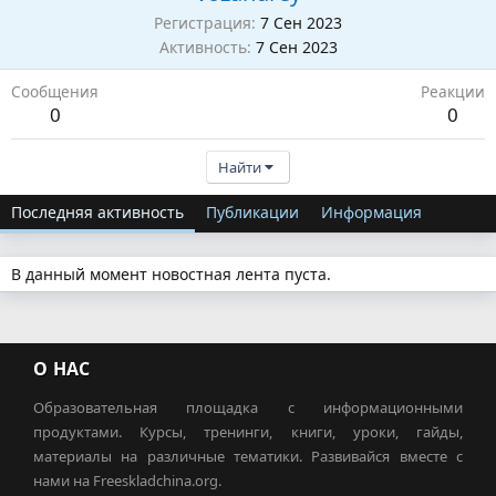
Регистрация
7 Сен 2023
Активность
7 Сен 2023
Сообщения
Реакции
0
0
Найти
Последняя активность
Публикации
Информация
В данный момент новостная лента пуста.
О НАС
Образовательная площадка с информационными
продуктами. Курсы, тренинги, книги, уроки, гайды,
материалы на различные тематики. Развивайся вместе с
нами на Freeskladchina.org.