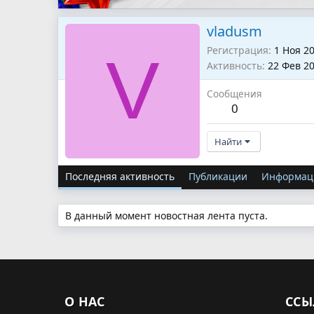
vladusm
Регистрация
1 Ноя 2
V
Активность
22 Фев 2
Сообщения
0
Найти
Последняя активность
Публикации
Информац
В данный момент новостная лента пуста.
О НАС
ССЫ