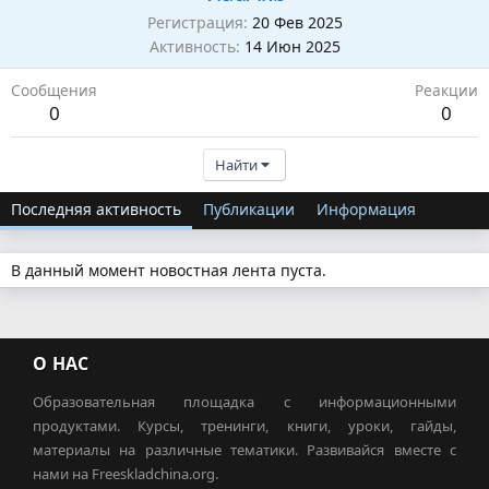
Регистрация
20 Фев 2025
Активность
14 Июн 2025
Сообщения
Реакции
0
0
Найти
Последняя активность
Публикации
Информация
В данный момент новостная лента пуста.
О НАС
Образовательная площадка с информационными
продуктами. Курсы, тренинги, книги, уроки, гайды,
материалы на различные тематики. Развивайся вместе с
нами на Freeskladchina.org.