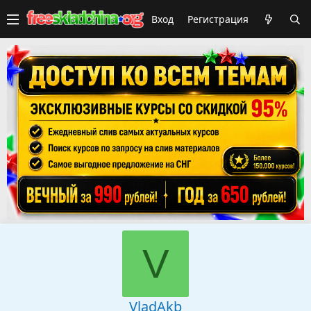
Вход
Регистрация
V
VladAkb