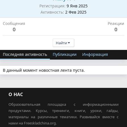
Регистрация
9 Янв 2025
Активность
2 Фев 2025
Сообщения
Реакции
0
0
Найти
Последняя активность
Публикации
Информация
В данный момент новостная лента пуста.
О НАС
Образовательная площадка с информационными
продуктами. Курсы, тренинги, книги, уроки, гайды,
материалы на различные тематики. Развивайся вместе с
нами на Freeskladchina.org.