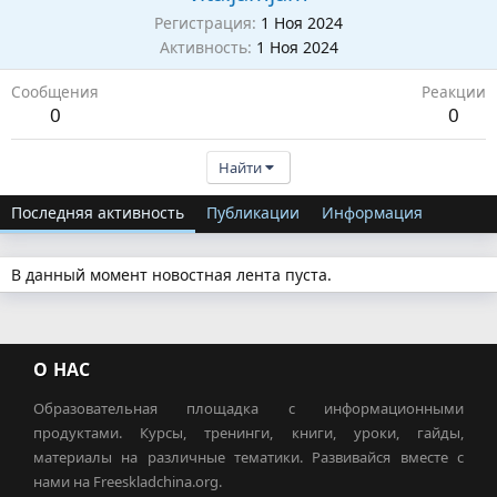
Регистрация
1 Ноя 2024
Активность
1 Ноя 2024
Сообщения
Реакции
0
0
Найти
Последняя активность
Публикации
Информация
В данный момент новостная лента пуста.
О НАС
Образовательная площадка с информационными
продуктами. Курсы, тренинги, книги, уроки, гайды,
материалы на различные тематики. Развивайся вместе с
нами на Freeskladchina.org.