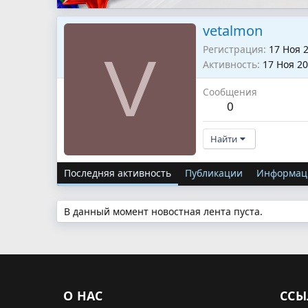
vetalmon
Регистрация
17 Ноя 
V
Активность
17 Ноя 2
Сообщения
0
Найти
Последняя активность
Публикации
Информац
В данный момент новостная лента пуста.
О НАС
ССЫ